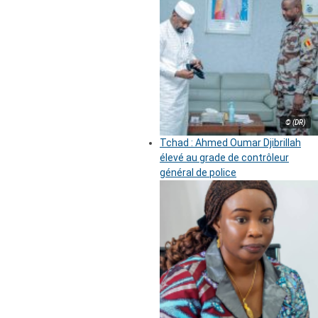
© (DR)
Tchad : Ahmed Oumar Djibrillah
élevé au grade de contrôleur
général de police