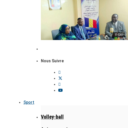
© (DR)
Nous Suivre
Sport
Volley-ball