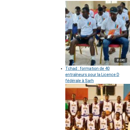
© (DR)
Tchad : formation de 40
entraîneurs pour la Licence D
fédérale à Sarh