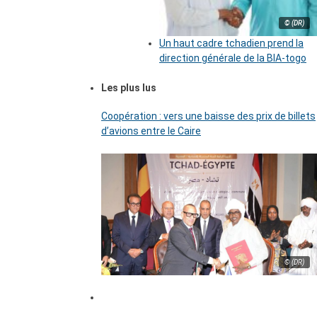
© (DR)
Un haut cadre tchadien prend la
direction générale de la BIA-togo
Les plus lus
Coopération : vers une baisse des prix de billets
d’avions entre le Caire
© (DR)