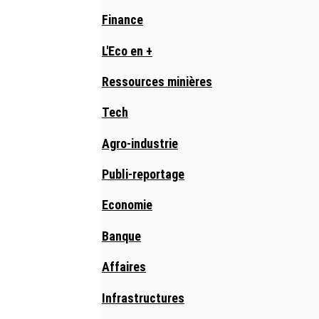
Finance
L'Eco en +
Ressources minières
Tech
Agro-industrie
Publi-reportage
Economie
Banque
Affaires
Infrastructures