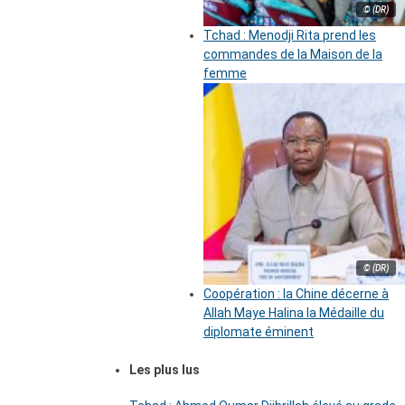
© (DR)
Tchad : Menodji Rita prend les
commandes de la Maison de la
femme
© (DR)
Coopération : la Chine décerne à
Allah Maye Halina la Médaille du
diplomate éminent
Les plus lus