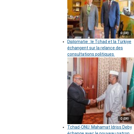
© (DR)
Diplomatie : le Tchad et la Türkiye
échangent sur la relance des
consultations politiques
© (DR)
Tchad-ONU: Mahamat Idriss Deby
échange avec le nouveau patron