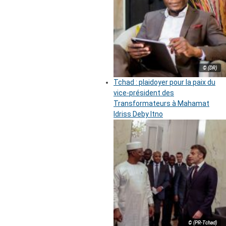
© (DR)
Tchad : plaidoyer pour la paix du
vice-président des
Transformateurs à Mahamat
Idriss Deby Itno
© (PR-Tchad)