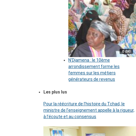
© (DR)
N’Djamena : le 10ème
arrondissement forme les
femmes sur les métiers
générateurs de revenus
Les plus lus
Pour la réécriture de l’histoire du Tchad, le
ministre de l’enseignement appelle à la rigueur,
à l’écoute et au consensus