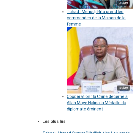
© (DR)
Tchad : Menodji Rita prend les
commandes de la Maison de la
femme
© (DR)
Coopération : la Chine décerne à
Allah Maye Halina la Médaille du
diplomate éminent
Les plus lus