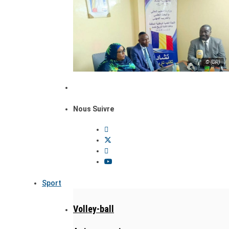
© (DR)
Nous Suivre
Sport
Volley-ball