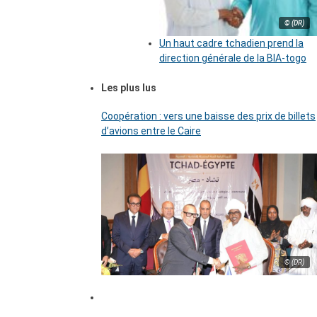
© (DR)
Un haut cadre tchadien prend la
direction générale de la BIA-togo
Les plus lus
Coopération : vers une baisse des prix de billets
d’avions entre le Caire
© (DR)