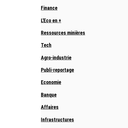
Finance
L'Eco en +
Ressources minières
Tech
Agro-industrie
Publi-reportage
Economie
Banque
Affaires
Infrastructures