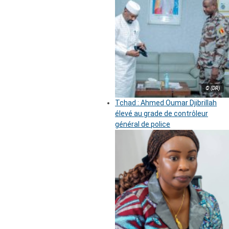
© (DR)
Tchad : Ahmed Oumar Djibrillah
élevé au grade de contrôleur
général de police