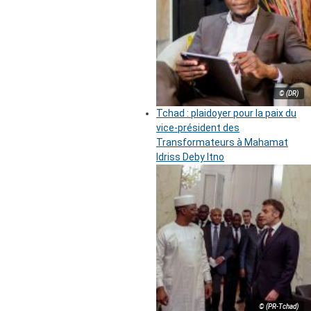
© (DR)
Tchad : plaidoyer pour la paix du
vice-président des
Transformateurs à Mahamat
Idriss Deby Itno
© (PR-Tchad)