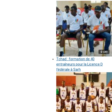
© (DR)
Tchad : formation de 40
entraîneurs pour la Licence D
fédérale à Sarh