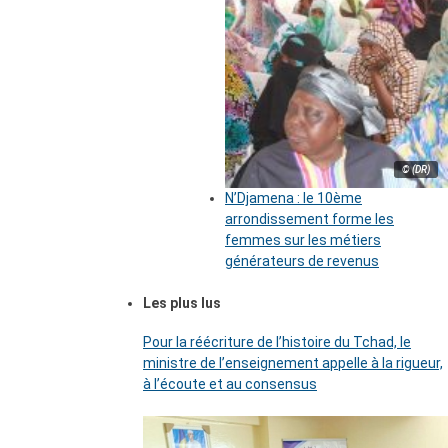
© (DR)
N’Djamena : le 10ème
arrondissement forme les
femmes sur les métiers
générateurs de revenus
Les plus lus
Pour la réécriture de l’histoire du Tchad, le
ministre de l’enseignement appelle à la rigueur,
à l’écoute et au consensus