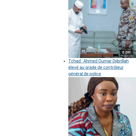
© (DR)
Tchad : Ahmed Oumar Djibrillah
élevé au grade de contrôleur
général de police