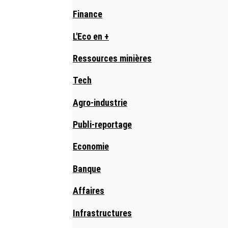
Finance
L'Eco en +
Ressources minières
Tech
Agro-industrie
Publi-reportage
Economie
Banque
Affaires
Infrastructures