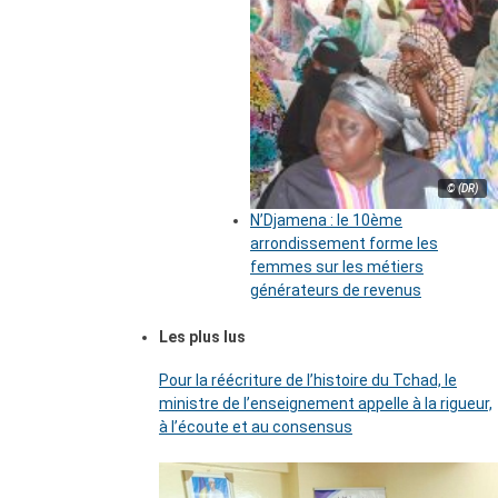
© (DR)
N’Djamena : le 10ème
arrondissement forme les
femmes sur les métiers
générateurs de revenus
Les plus lus
Pour la réécriture de l’histoire du Tchad, le
ministre de l’enseignement appelle à la rigueur,
à l’écoute et au consensus