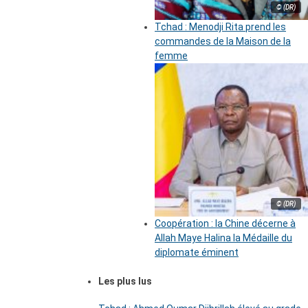
© (DR)
Tchad : Menodji Rita prend les
commandes de la Maison de la
femme
© (DR)
Coopération : la Chine décerne à
Allah Maye Halina la Médaille du
diplomate éminent
Les plus lus