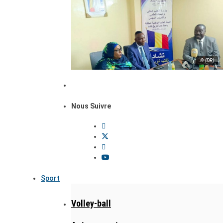
© (DR)
Nous Suivre
Sport
Volley-ball