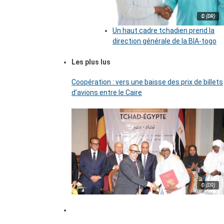
© (DR)
Un haut cadre tchadien prend la
direction générale de la BIA-togo
Les plus lus
Coopération : vers une baisse des prix de billets
d’avions entre le Caire
© (DR)