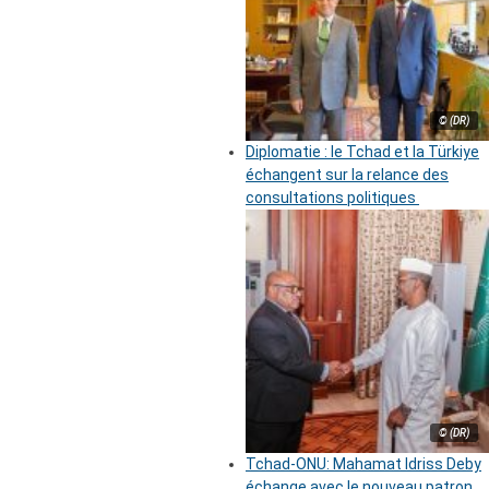
© (DR)
Diplomatie : le Tchad et la Türkiye
échangent sur la relance des
consultations politiques
© (DR)
Tchad-ONU: Mahamat Idriss Deby
échange avec le nouveau patron