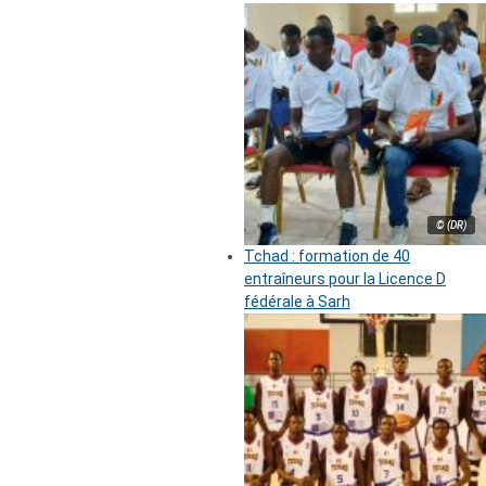
© (DR)
Tchad : formation de 40
entraîneurs pour la Licence D
fédérale à Sarh