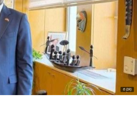
© (DR)