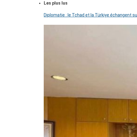
Les plus lus
Diplomatie : le Tchad et la Türkiye échangent su