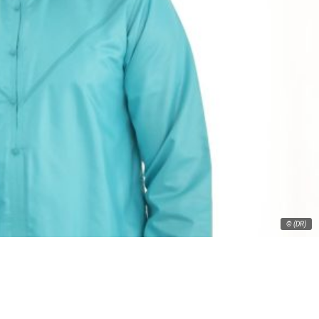
© (DR)