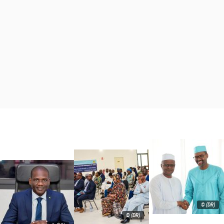
© (DR)
© (DR)