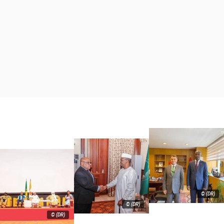
© (DR)
© (DR)
© (DR)