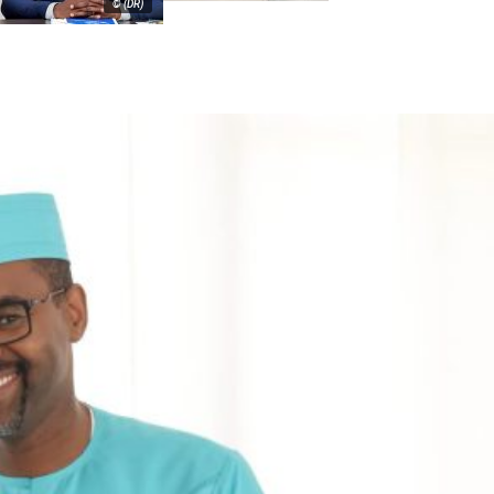
© (DR)