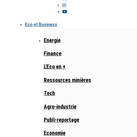
Eco et Business
Energie
Finance
L'Eco en +
Ressources minières
Tech
Agro-industrie
Publi-reportage
Economie