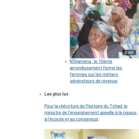
© (DR)
N’Djamena : le 10ème
arrondissement forme les
femmes sur les métiers
générateurs de revenus
Les plus lus
Pour la réécriture de l’histoire du Tchad, le
ministre de l’enseignement appelle à la rigueur,
à l’écoute et au consensus