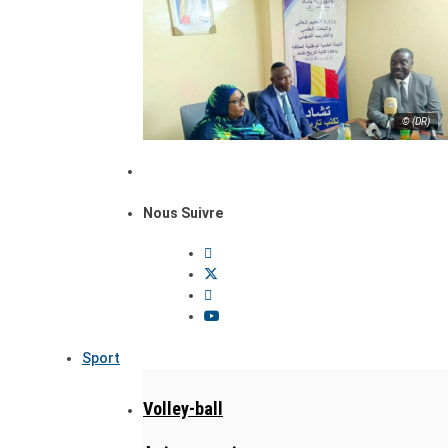
© (DR)
Nous Suivre
Sport
Volley-ball