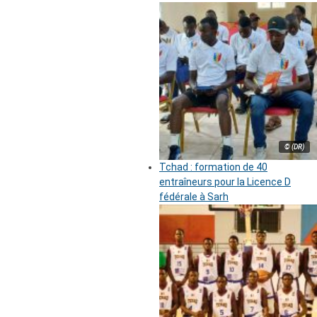
© (DR)
Tchad : formation de 40
entraîneurs pour la Licence D
fédérale à Sarh