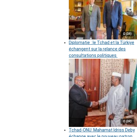
© (DR)
Diplomatie : le Tchad et la Türkiye
échangent sur la relance des
consultations politiques
© (DR)
Tchad-ONU: Mahamat Idriss Deby
échange avec le nouveau patron