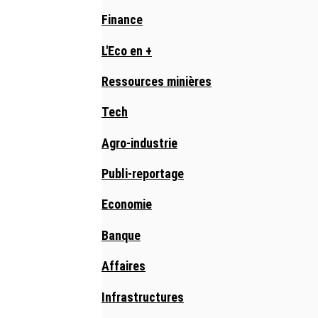
Finance
L'Eco en +
Ressources minières
Tech
Agro-industrie
Publi-reportage
Economie
Banque
Affaires
Infrastructures