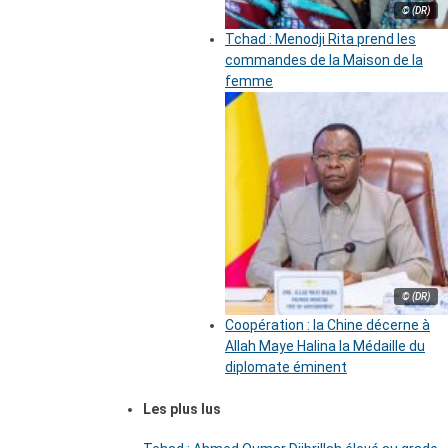
© (DR)
Tchad : Menodji Rita prend les
commandes de la Maison de la
femme
© (DR)
Coopération : la Chine décerne à
Allah Maye Halina la Médaille du
diplomate éminent
Les plus lus