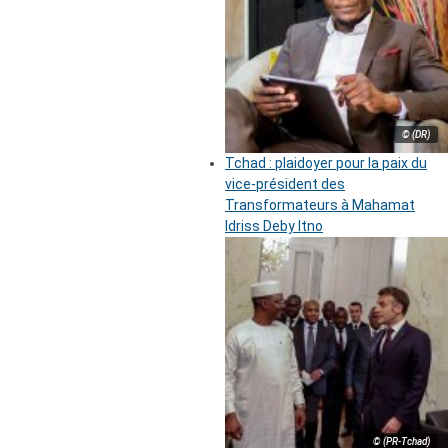
© (DR)
Tchad : plaidoyer pour la paix du
vice-président des
Transformateurs à Mahamat
Idriss Deby Itno
© (PR-Tchad)