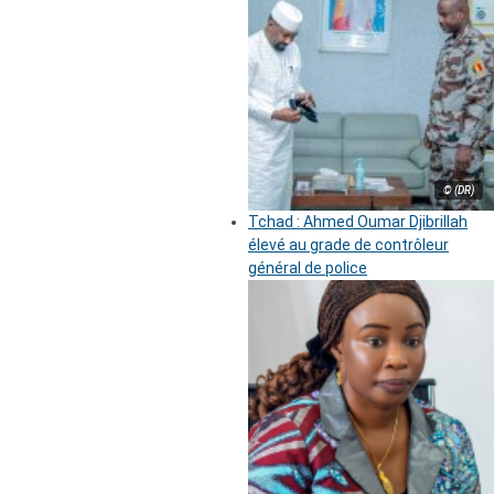
© (DR)
Tchad : Ahmed Oumar Djibrillah
élevé au grade de contrôleur
général de police