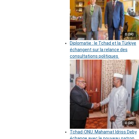
© (DR)
Diplomatie : le Tchad et la Türkiye
échangent sur la relance des
consultations politiques
© (DR)
Tchad-ONU: Mahamat Idriss Deby
échange avec le nouveau patron