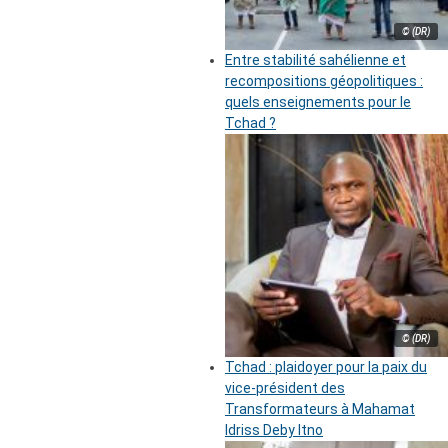
© (DR)
Entre stabilité sahélienne et
recompositions géopolitiques :
quels enseignements pour le
Tchad ?
© (DR)
Tchad : plaidoyer pour la paix du
vice-président des
Transformateurs à Mahamat
Idriss Deby Itno