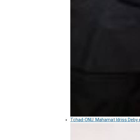
Tchad-ONU: Mahamat Idriss Deby é