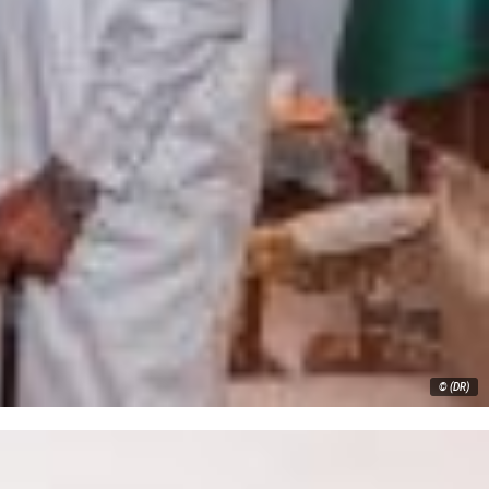
© (DR)