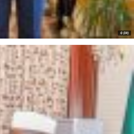
© (DR)