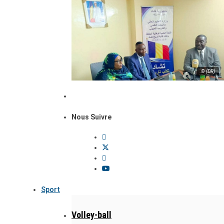
© (DR)
Nous Suivre
Sport
Volley-ball