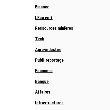
Finance
L'Eco en +
Ressources minières
Tech
Agro-industrie
Publi-reportage
Economie
Banque
Affaires
Infrastructures