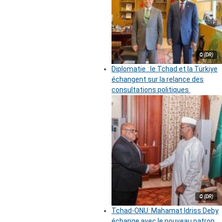
© (DR)
Diplomatie : le Tchad et la Türkiye
échangent sur la relance des
consultations politiques
© (DR)
Tchad-ONU: Mahamat Idriss Deby
échange avec le nouveau patron