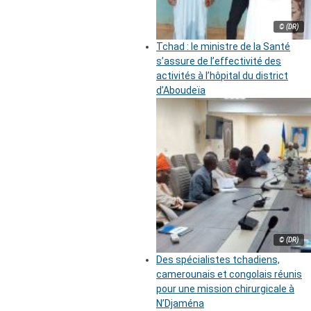
© (DR)
Tchad : le ministre de la Santé
s’assure de l’effectivité des
activités à l’hôpital du district
d’Aboudeïa
© (DR)
Des spécialistes tchadiens,
camerounais et congolais réunis
pour une mission chirurgicale à
N’Djaména