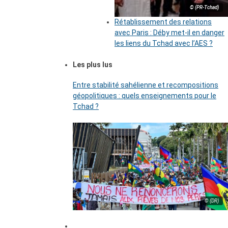
© (PR-Tchad)
Rétablissement des relations
avec Paris : Déby met-il en danger
les liens du Tchad avec l’AES ?
Les plus lus
Entre stabilité sahélienne et recompositions
géopolitiques : quels enseignements pour le
Tchad ?
© (DR)