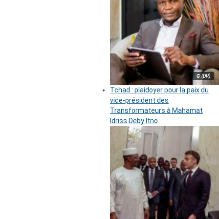
© (DR)
Tchad : plaidoyer pour la paix du
vice-président des
Transformateurs à Mahamat
Idriss Deby Itno