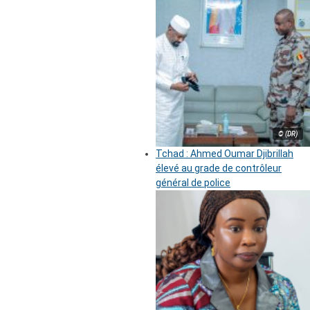
© (DR)
Tchad : Ahmed Oumar Djibrillah
élevé au grade de contrôleur
général de police