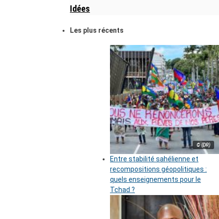
Idées
Les plus récents
© (DR)
Entre stabilité sahélienne et
recompositions géopolitiques :
quels enseignements pour le
Tchad ?