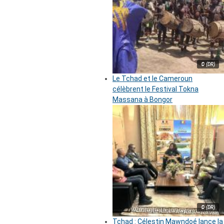
© (DR)
Le Tchad et le Cameroun
célèbrent le Festival Tokna
Massana à Bongor
© (DR)
Tchad : Célestin Mawndoé lance la