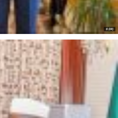
© (DR)