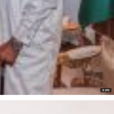
© (DR)