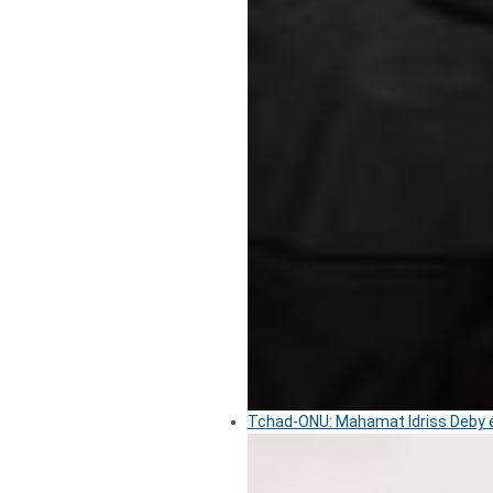
Tchad-ONU: Mahamat Idriss Deby é