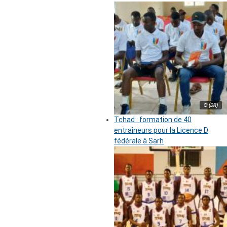
© (DR)
Tchad : formation de 40
entraîneurs pour la Licence D
fédérale à Sarh