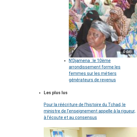
© (DR)
N’Djamena : le 10ème
arrondissement forme les
femmes sur les métiers
générateurs de revenus
Les plus lus
Pour la réécriture de l’histoire du Tchad, le
ministre de l’enseignement appelle à la rigueur,
à l’écoute et au consensus