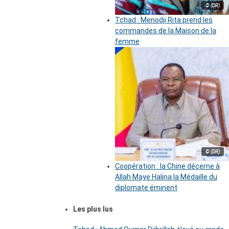
© (DR)
Tchad : Menodji Rita prend les
commandes de la Maison de la
femme
© (DR)
Coopération : la Chine décerne à
Allah Maye Halina la Médaille du
diplomate éminent
Les plus lus