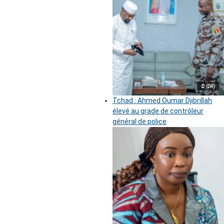
© (DR)
Tchad : Ahmed Oumar Djibrillah
élevé au grade de contrôleur
général de police