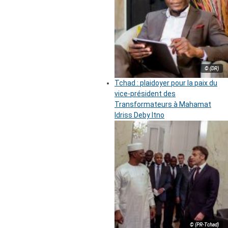
© (DR)
Tchad : plaidoyer pour la paix du
vice-président des
Transformateurs à Mahamat
Idriss Deby Itno
© (PR-Tchad)