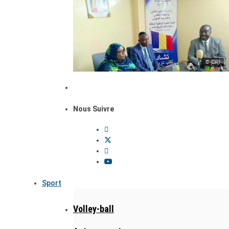
© (DR)
Nous Suivre
Sport
Volley-ball