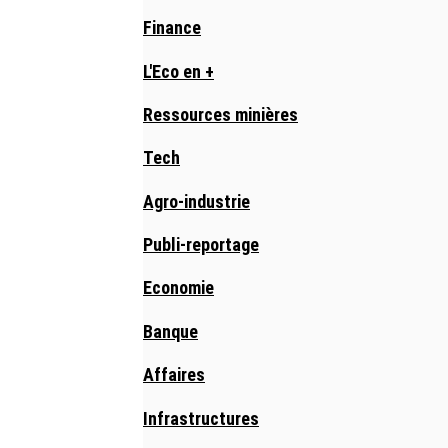
Finance
L'Eco en +
Ressources minières
Tech
Agro-industrie
Publi-reportage
Economie
Banque
Affaires
Infrastructures