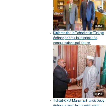
© (DR)
Diplomatie : le Tchad et la Türkiye
échangent sur la relance des
consultations politiques
© (DR)
Tchad-ONU: Mahamat Idriss Deby
échange avec le nouveau patron