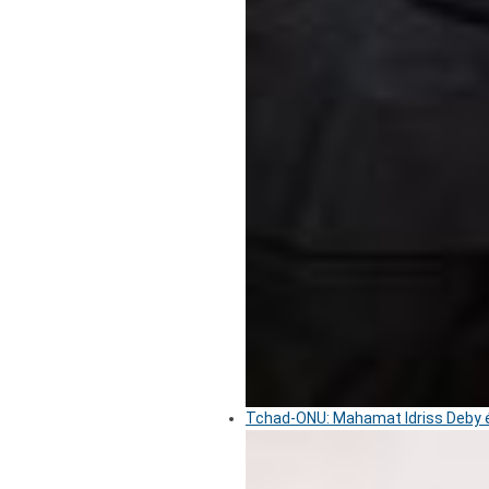
Tchad-ONU: Mahamat Idriss Deby é