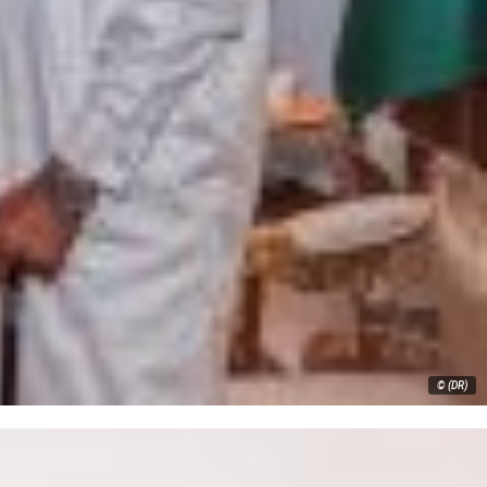
© (DR)