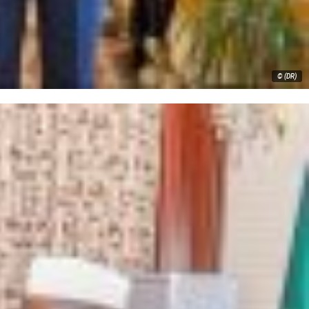
© (DR)