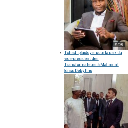
© (DR)
Tchad : plaidoyer pour la paix du
vice-président des
Transformateurs à Mahamat
Idriss Deby Itno