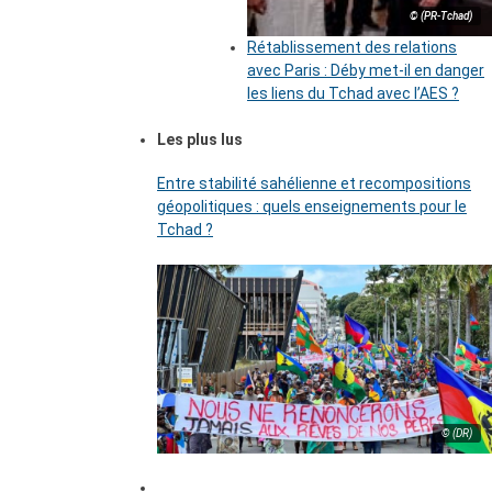
© (PR-Tchad)
Rétablissement des relations
avec Paris : Déby met-il en danger
les liens du Tchad avec l’AES ?
Les plus lus
Entre stabilité sahélienne et recompositions
géopolitiques : quels enseignements pour le
Tchad ?
© (DR)