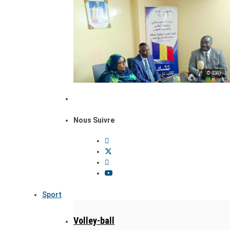
© (DR)
Nous Suivre
Sport
Volley-ball