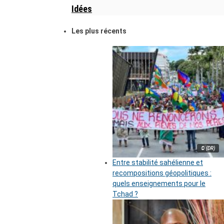
Idées
Les plus récents
© (DR)
Entre stabilité sahélienne et
recompositions géopolitiques :
quels enseignements pour le
Tchad ?