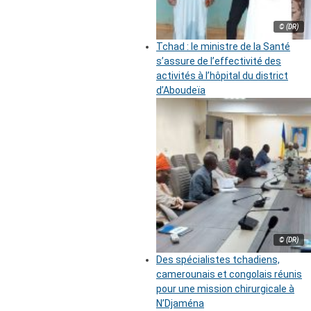
© (DR)
Tchad : le ministre de la Santé
s’assure de l’effectivité des
activités à l’hôpital du district
d’Aboudeïa
© (DR)
Des spécialistes tchadiens,
camerounais et congolais réunis
pour une mission chirurgicale à
N’Djaména