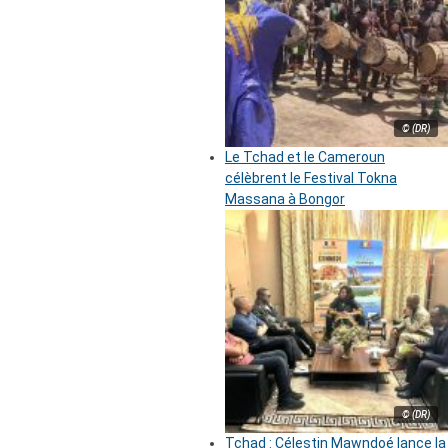
© (DR)
Le Tchad et le Cameroun
célèbrent le Festival Tokna
Massana à Bongor
© (DR)
Tchad : Célestin Mawndoé lance la