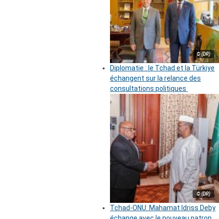
© (DR)
Diplomatie : le Tchad et la Türkiye
échangent sur la relance des
consultations politiques
© (DR)
Tchad-ONU: Mahamat Idriss Deby
échange avec le nouveau patron