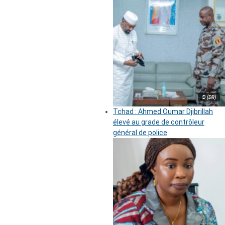
© (DR)
Tchad : Ahmed Oumar Djibrillah
élevé au grade de contrôleur
général de police