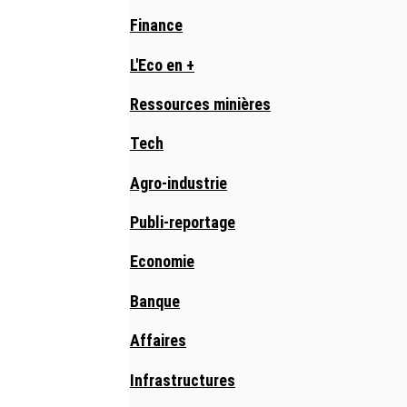
Finance
L'Eco en +
Ressources minières
Tech
Agro-industrie
Publi-reportage
Economie
Banque
Affaires
Infrastructures