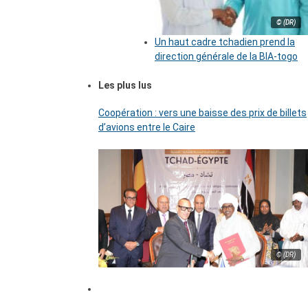
© (DR)
Un haut cadre tchadien prend la
direction générale de la BIA-togo
Les plus lus
Coopération : vers une baisse des prix de billets
d’avions entre le Caire
© (DR)