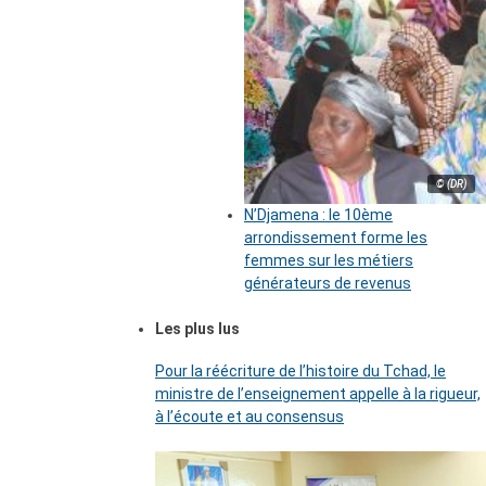
© (DR)
N’Djamena : le 10ème
arrondissement forme les
femmes sur les métiers
générateurs de revenus
Les plus lus
Pour la réécriture de l’histoire du Tchad, le
ministre de l’enseignement appelle à la rigueur,
à l’écoute et au consensus