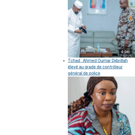
© (DR)
Tchad : Ahmed Oumar Djibrillah
élevé au grade de contrôleur
général de police