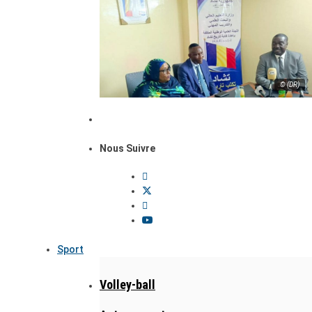
© (DR)
Nous Suivre
Sport
Volley-ball