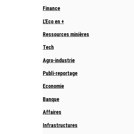
Finance
L'Eco en +
Ressources minières
Tech
Agro-industrie
Publi-reportage
Economie
Banque
Affaires
Infrastructures