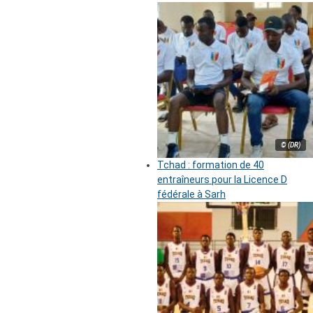
© (DR)
Tchad : formation de 40
entraîneurs pour la Licence D
fédérale à Sarh