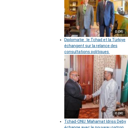
© (DR)
Diplomatie : le Tchad et la Türkiye
échangent sur la relance des
consultations politiques
© (DR)
Tchad-ONU: Mahamat Idriss Deby
échange avec le nouveau patron