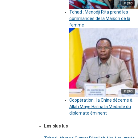
© (DR)
Tchad : Menodji Rita prend les
commandes de la Maison de la
femme
© (DR)
Coopération : la Chine décerne à
Allah Maye Halina la Médaille du
diplomate éminent
Les plus lus