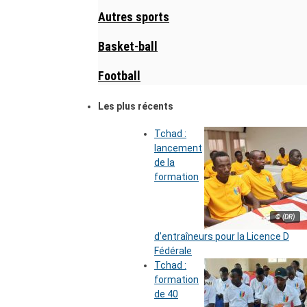
Autres sports
Basket-ball
Football
Les plus récents
Tchad :
lancement
de la
formation
© (DR)
d’entraîneurs pour la Licence D
Fédérale
Tchad :
formation
de 40