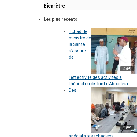
Bien-être
Les plus récents
Tchad : le
ministre de
la Santé
s’assure
de
© (DR)
l’effectivité des activités à
l’hôpital du district d’Aboudeïa
Des
© (DR)
spécialistes tchadiens,