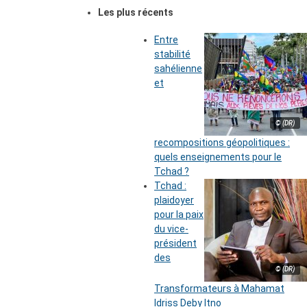
Les plus récents
Entre
stabilité
sahélienne
et
© (DR)
recompositions géopolitiques :
quels enseignements pour le
Tchad ?
Tchad :
plaidoyer
pour la paix
du vice-
président
des
© (DR)
Transformateurs à Mahamat
Idriss Deby Itno