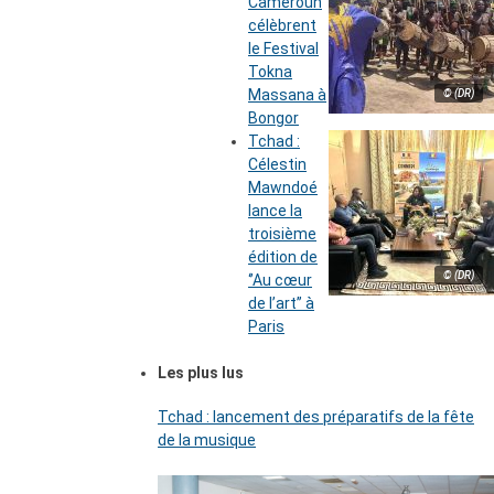
Cameroun
célèbrent
le Festival
Tokna
Massana à
© (DR)
Bongor
Tchad :
Célestin
Mawndoé
lance la
troisième
édition de
© (DR)
‘’Au cœur
de l’art’’ à
Paris
Les plus lus
Tchad : lancement des préparatifs de la fête
de la musique