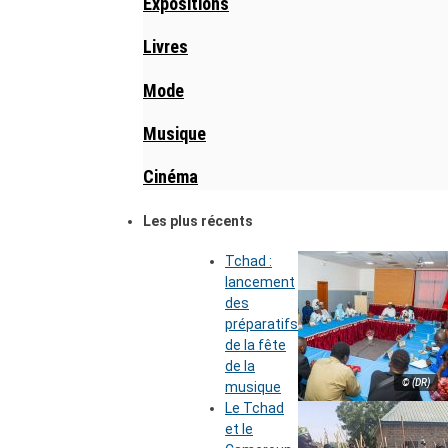
Expositions
Livres
Mode
Musique
Cinéma
Les plus récents
Tchad :
lancement
des
préparatifs
de la fête
de la
© (DR)
musique
Le Tchad
et le