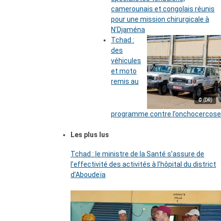
camerounais et congolais réunis
pour une mission chirurgicale à
N’Djaména
Tchad :
des
véhicules
et moto
remis au
© (DR)
programme contre l’onchocercose
Les plus lus
Tchad : le ministre de la Santé s’assure de
l’effectivité des activités à l’hôpital du district
d’Aboudeïa