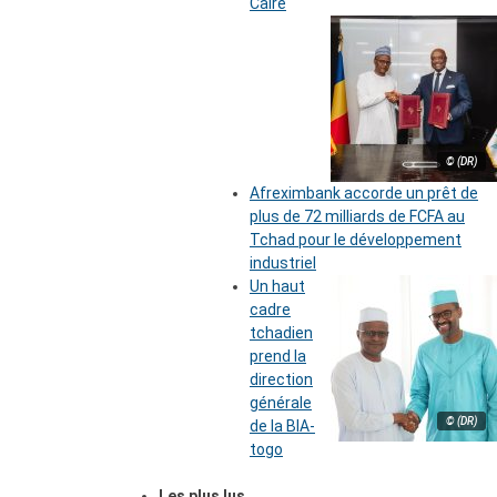
Caire
© (DR)
Afreximbank accorde un prêt de
plus de 72 milliards de FCFA au
Tchad pour le développement
industriel
Un haut
cadre
tchadien
prend la
direction
générale
© (DR)
de la BIA-
togo
Les plus lus