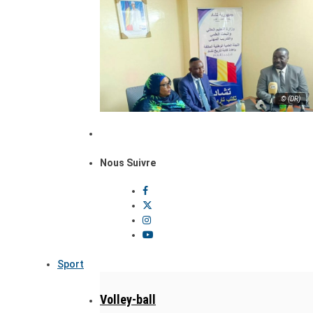
© (DR)
Nous Suivre
Sport
Volley-ball