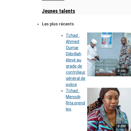
Jeunes talents
Les plus récents
Tchad :
Ahmed
Oumar
Djibrillah
élevé au
grade de
© (DR)
contrôleur
général de
police
Tchad :
Menodji
Rita prend
les
© (DR)