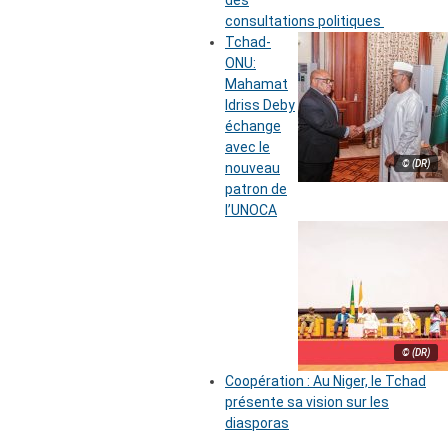
des
consultations politiques
Tchad-
ONU:
Mahamat
Idriss Deby
échange
avec le
© (DR)
nouveau
patron de
l’UNOCA
© (DR)
Coopération : Au Niger, le Tchad
présente sa vision sur les
diasporas