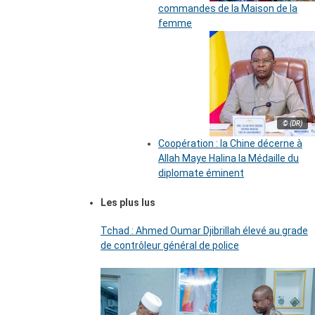
commandes de la Maison de la
femme
© (DR)
Coopération : la Chine décerne à
Allah Maye Halina la Médaille du
diplomate éminent
Les plus lus
Tchad : Ahmed Oumar Djibrillah élevé au grade
de contrôleur général de police