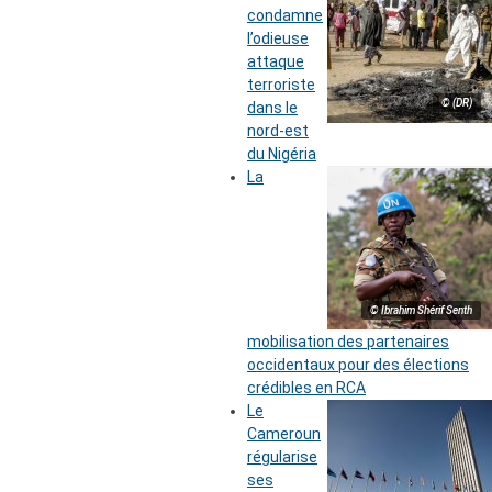
condamne
l’odieuse
attaque
terroriste
© (DR)
dans le
nord-est
du Nigéria
La
© Ibrahim Shérif Senth
mobilisation des partenaires
occidentaux pour des élections
crédibles en RCA
Le
Cameroun
régularise
ses