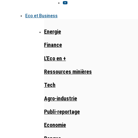
Eco et Business
Energie
Finance
L'Eco en +
Ressources minières
Tech
Agro-industrie
Publi-reportage
Economie