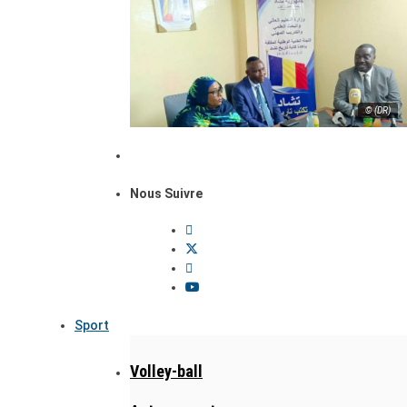
© (DR)
Nous Suivre
Sport
Volley-ball