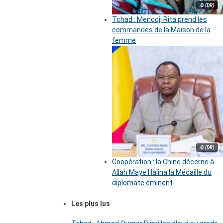
© (DR)
Tchad : Menodji Rita prend les
commandes de la Maison de la
femme
© (DR)
Coopération : la Chine décerne à
Allah Maye Halina la Médaille du
diplomate éminent
Les plus lus