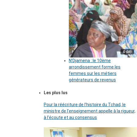
© (DR)
N’Djamena : le 10ème
arrondissement forme les
femmes sur les métiers
générateurs de revenus
Les plus lus
Pour la réécriture de l’histoire du Tchad, le
ministre de l’enseignement appelle à la rigueur,
à l’écoute et au consensus