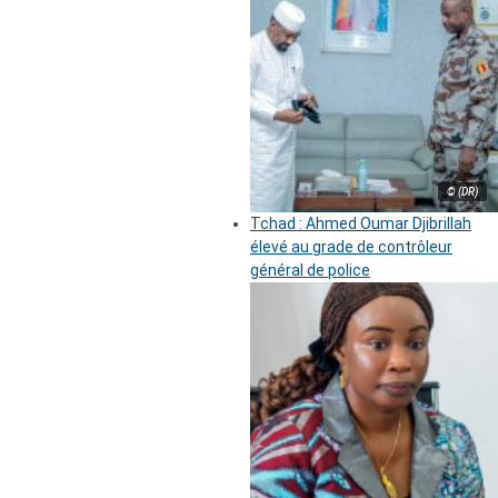
© (DR)
Tchad : Ahmed Oumar Djibrillah
élevé au grade de contrôleur
général de police