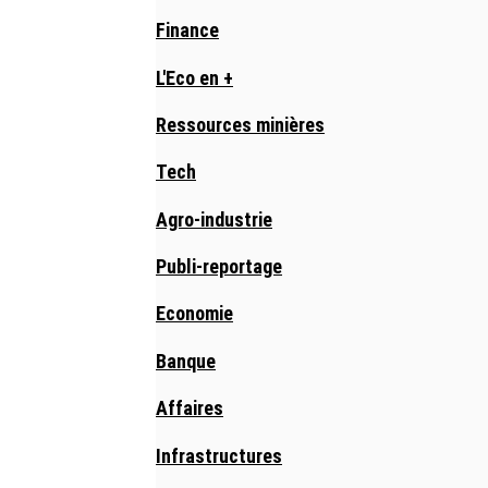
Finance
L'Eco en +
Ressources minières
Tech
Agro-industrie
Publi-reportage
Economie
Banque
Affaires
Infrastructures