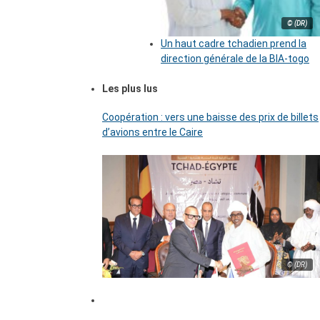
© (DR)
Un haut cadre tchadien prend la
direction générale de la BIA-togo
Les plus lus
Coopération : vers une baisse des prix de billets
d’avions entre le Caire
© (DR)