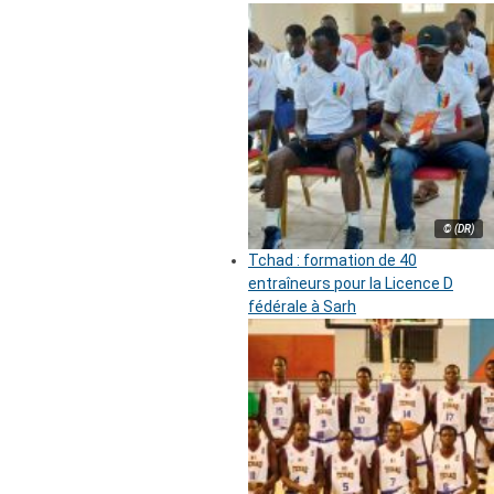
© (DR)
Tchad : formation de 40
entraîneurs pour la Licence D
fédérale à Sarh