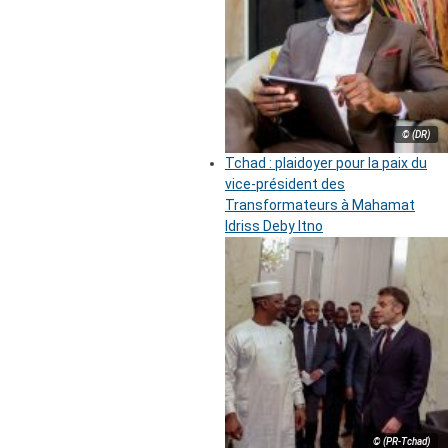
© (DR)
Tchad : plaidoyer pour la paix du
vice-président des
Transformateurs à Mahamat
Idriss Deby Itno
© (PR-Tchad)