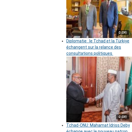
© (DR)
Diplomatie : le Tchad et la Türkiye
échangent sur la relance des
consultations politiques
© (DR)
Tchad-ONU: Mahamat Idriss Deby
échange avec le nouveau patron