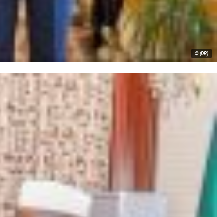
© (DR)