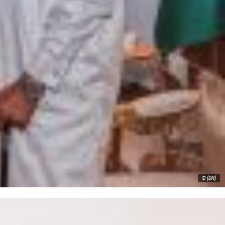
© (DR)