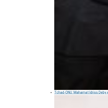
Tchad-ONU: Mahamat Idriss Deby é