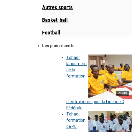
Autres sports
Basket-ball
Football
Les plus récents
Tchad :
lancement
de la
formation
© (DR)
d’entraîneurs pour la Licence D
Fédérale
Tchad :
formation
de 40