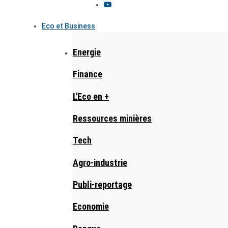
Eco et Business
Energie
Finance
L'Eco en +
Ressources minières
Tech
Agro-industrie
Publi-reportage
Economie