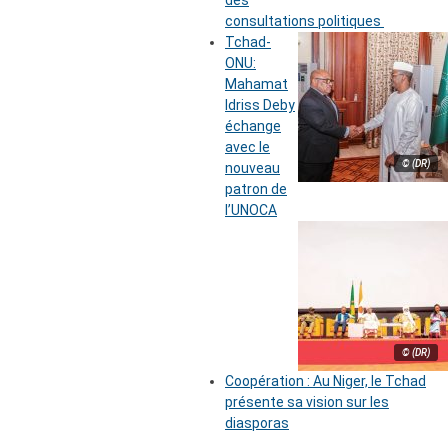
des
consultations politiques
Tchad-
ONU:
Mahamat
Idriss Deby
échange
avec le
© (DR)
nouveau
patron de
l’UNOCA
© (DR)
Coopération : Au Niger, le Tchad
présente sa vision sur les
diasporas