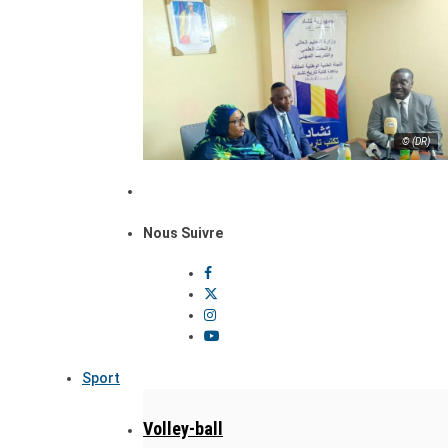
© (DR)
Nous Suivre
Sport
Volley-ball