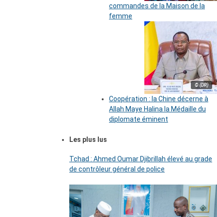
commandes de la Maison de la
femme
© (DR)
Coopération : la Chine décerne à
Allah Maye Halina la Médaille du
diplomate éminent
Les plus lus
Tchad : Ahmed Oumar Djibrillah élevé au grade
de contrôleur général de police