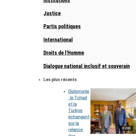
Institutions
Justice
Partis politiques
International
Droits de l'Homme
Dialogue national inclusif et souverain
Les plus récents
Diplomatie
: le Tchad
et la
Türkiye
échangent
sur la
© (DR)
relance