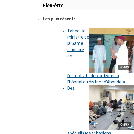
Bien-être
Les plus récents
Tchad : le
ministre de
la Santé
s’assure
de
© (DR)
l’effectivité des activités à
l’hôpital du district d’Aboudeïa
Des
© (DR)
spécialistes tchadiens,