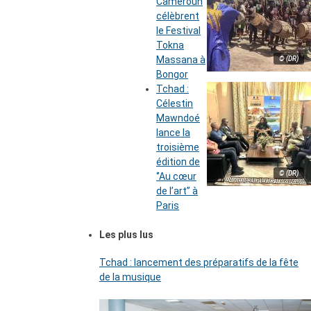
Cameroun
célèbrent
le Festival
Tokna
Massana à
© (DR)
Bongor
Tchad :
Célestin
Mawndoé
lance la
troisième
édition de
© (DR)
‘’Au cœur
de l’art’’ à
Paris
Les plus lus
Tchad : lancement des préparatifs de la fête
de la musique