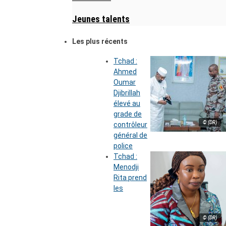
Jeunes talents
Les plus récents
Tchad :
Ahmed
Oumar
Djibrillah
élevé au
grade de
© (DR)
contrôleur
général de
police
Tchad :
Menodji
Rita prend
les
© (DR)