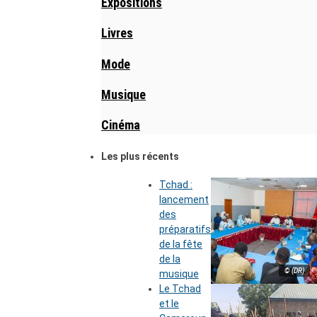
Expositions
Livres
Mode
Musique
Cinéma
Les plus récents
Tchad :
lancement
des
préparatifs
de la fête
de la
© (DR)
musique
Le Tchad
et le