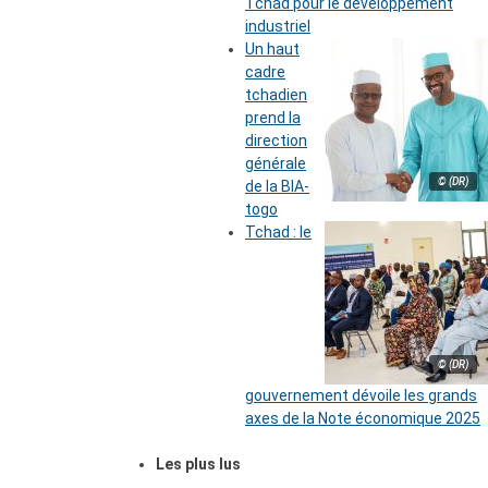
Tchad pour le développement
industriel
Un haut
cadre
tchadien
prend la
direction
générale
© (DR)
de la BIA-
togo
Tchad : le
© (DR)
gouvernement dévoile les grands
axes de la Note économique 2025
Les plus lus