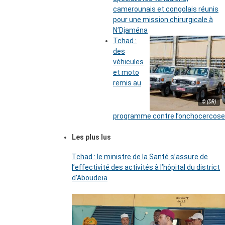
camerounais et congolais réunis
pour une mission chirurgicale à
N’Djaména
Tchad :
des
véhicules
et moto
remis au
© (DR)
programme contre l’onchocercose
Les plus lus
Tchad : le ministre de la Santé s’assure de
l’effectivité des activités à l’hôpital du district
d’Aboudeïa