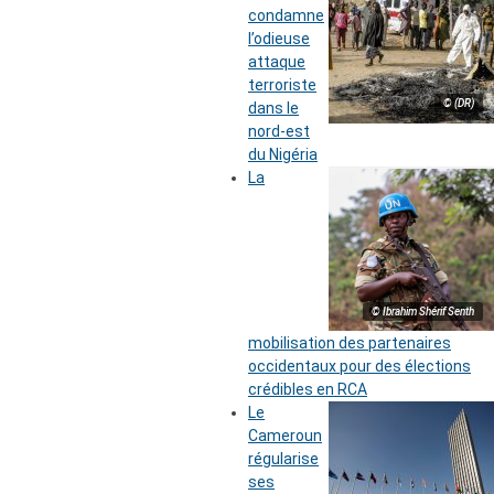
condamne
l’odieuse
attaque
terroriste
© (DR)
dans le
nord-est
du Nigéria
La
© Ibrahim Shérif Senth
mobilisation des partenaires
occidentaux pour des élections
crédibles en RCA
Le
Cameroun
régularise
ses