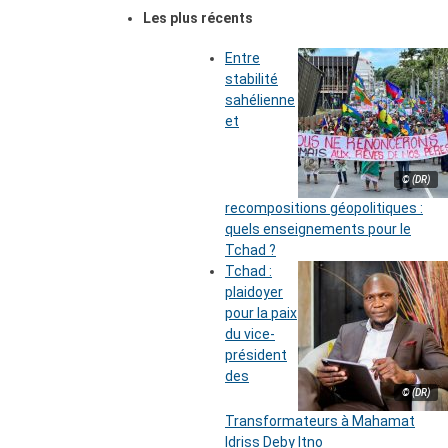
Les plus récents
Entre
stabilité
sahélienne
et
© (DR)
recompositions géopolitiques :
quels enseignements pour le
Tchad ?
Tchad :
plaidoyer
pour la paix
du vice-
président
des
© (DR)
Transformateurs à Mahamat
Idriss Deby Itno