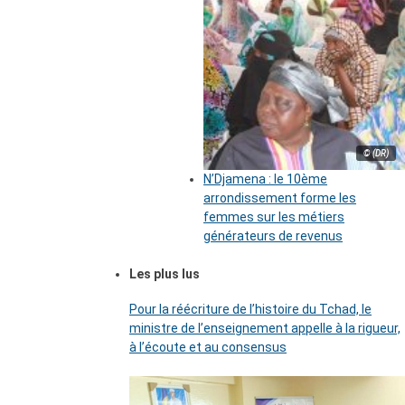
© (DR)
N’Djamena : le 10ème
arrondissement forme les
femmes sur les métiers
générateurs de revenus
Les plus lus
Pour la réécriture de l’histoire du Tchad, le
ministre de l’enseignement appelle à la rigueur,
à l’écoute et au consensus