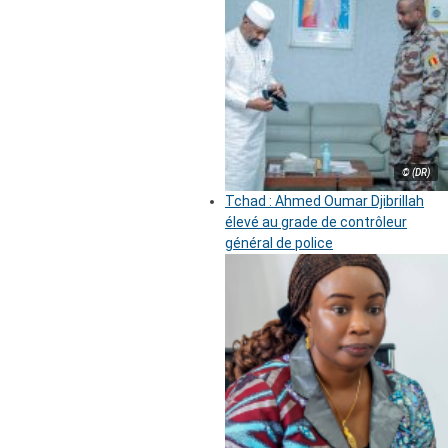
© (DR)
Tchad : Ahmed Oumar Djibrillah
élevé au grade de contrôleur
général de police