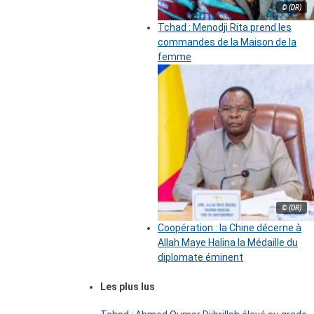
© (DR)
Tchad : Menodji Rita prend les
commandes de la Maison de la
femme
© (DR)
Coopération : la Chine décerne à
Allah Maye Halina la Médaille du
diplomate éminent
Les plus lus