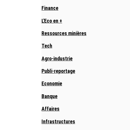
Finance
L'Eco en +
Ressources minières
Tech
Agro-industrie
Publi-reportage
Economie
Banque
Affaires
Infrastructures