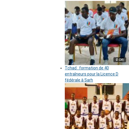
© (DR)
Tchad : formation de 40
entraîneurs pour la Licence D
fédérale à Sarh