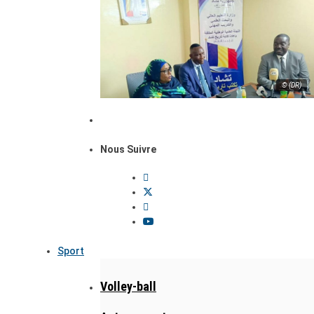
© (DR)
Nous Suivre
Sport
Volley-ball