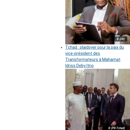
© (DR)
Tchad : plaidoyer pour la paix du
vice-président des
Transformateurs à Mahamat
Idriss Deby Itno
© (PR-Tchad)