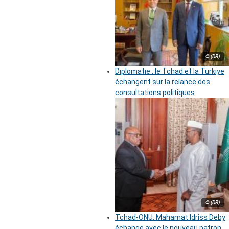
© (DR)
Diplomatie : le Tchad et la Türkiye
échangent sur la relance des
consultations politiques
© (DR)
Tchad-ONU: Mahamat Idriss Deby
échange avec le nouveau patron