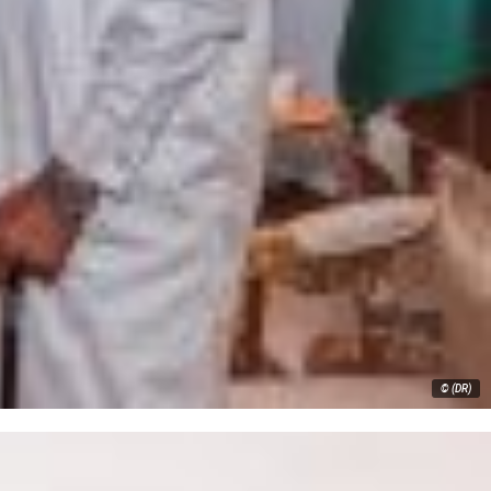
© (DR)