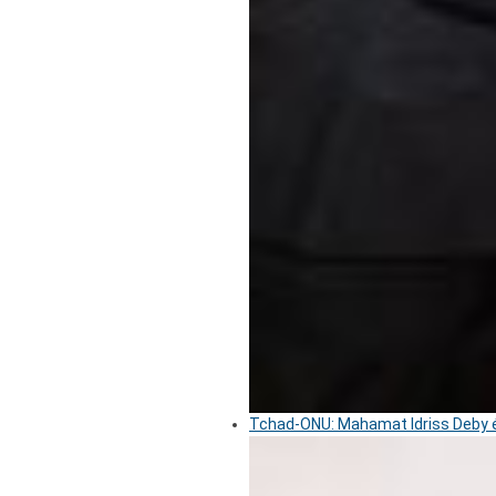
Tchad-ONU: Mahamat Idriss Deby é