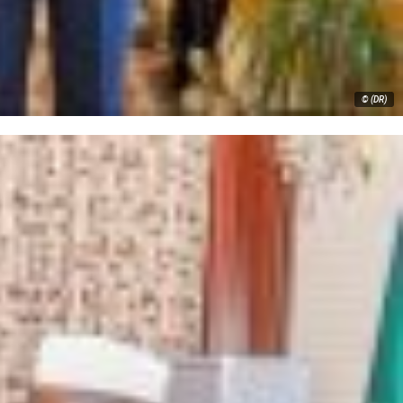
© (DR)