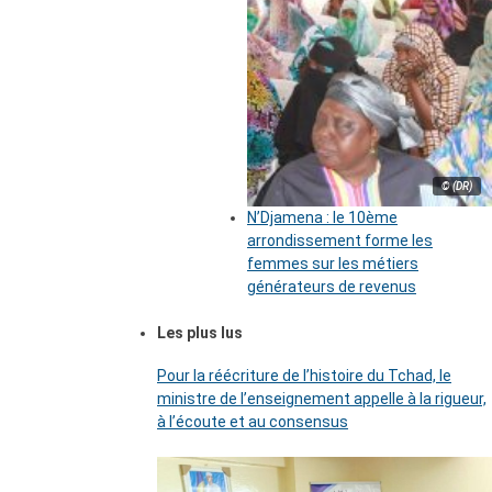
© (DR)
N’Djamena : le 10ème
arrondissement forme les
femmes sur les métiers
générateurs de revenus
Les plus lus
Pour la réécriture de l’histoire du Tchad, le
ministre de l’enseignement appelle à la rigueur,
à l’écoute et au consensus