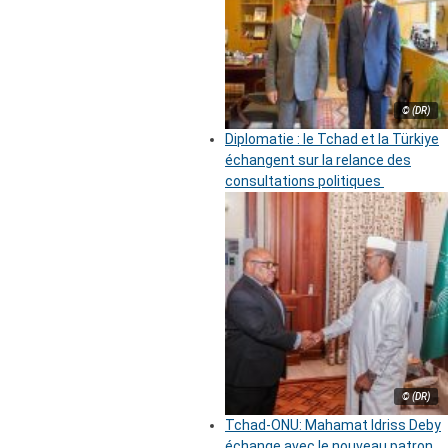
© (DR)
Diplomatie : le Tchad et la Türkiye
échangent sur la relance des
consultations politiques
© (DR)
Tchad-ONU: Mahamat Idriss Deby
échange avec le nouveau patron