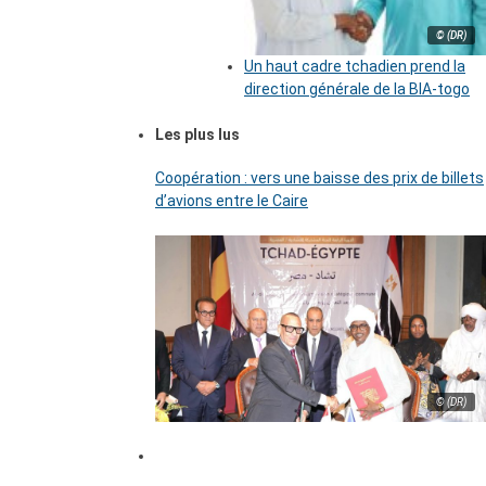
© (DR)
Un haut cadre tchadien prend la
direction générale de la BIA-togo
Les plus lus
Coopération : vers une baisse des prix de billets
d’avions entre le Caire
© (DR)