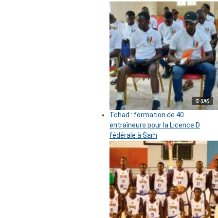
© (DR)
Tchad : formation de 40
entraîneurs pour la Licence D
fédérale à Sarh