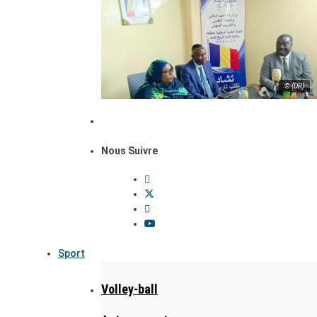
© (DR)
Nous Suivre
Sport
Volley-ball