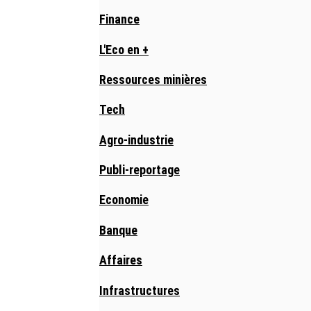
Finance
L'Eco en +
Ressources minières
Tech
Agro-industrie
Publi-reportage
Economie
Banque
Affaires
Infrastructures