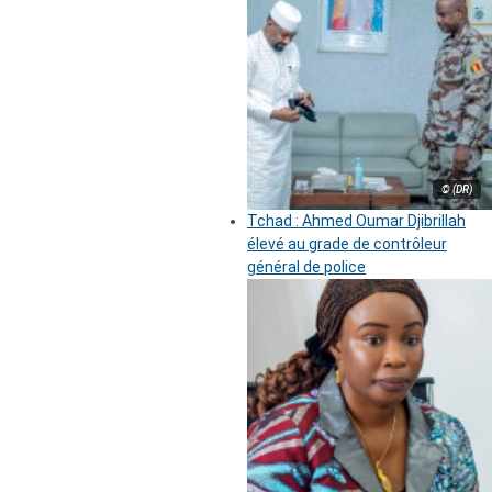
© (DR)
Tchad : Ahmed Oumar Djibrillah
élevé au grade de contrôleur
général de police