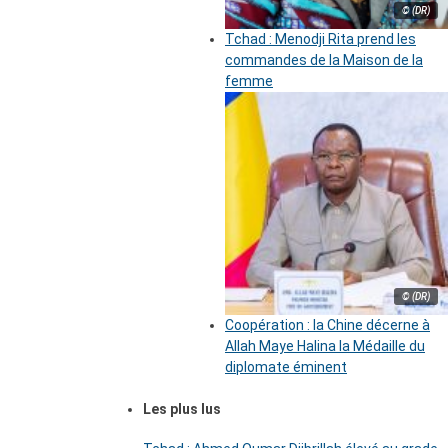
© (DR)
Tchad : Menodji Rita prend les
commandes de la Maison de la
femme
© (DR)
Coopération : la Chine décerne à
Allah Maye Halina la Médaille du
diplomate éminent
Les plus lus