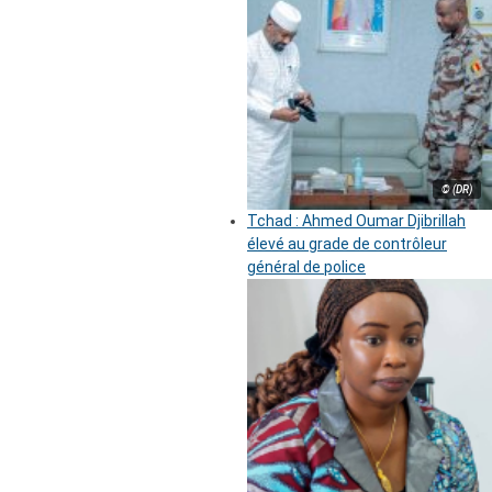
© (DR)
Tchad : Ahmed Oumar Djibrillah
élevé au grade de contrôleur
général de police