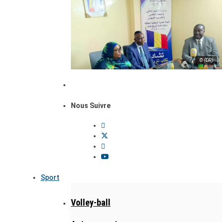
© (DR)
Nous Suivre
Sport
Volley-ball