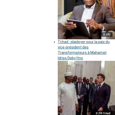
© (DR)
Tchad : plaidoyer pour la paix du
vice-président des
Transformateurs à Mahamat
Idriss Deby Itno
© (PR-Tchad)