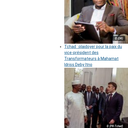
© (DR)
Tchad : plaidoyer pour la paix du
vice-président des
Transformateurs à Mahamat
Idriss Deby Itno
© (PR-Tchad)