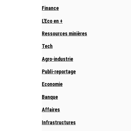
Finance
L'Eco en +
Ressources minières
Tech
Agro-industrie
Publi-reportage
Economie
Banque
Affaires
Infrastructures