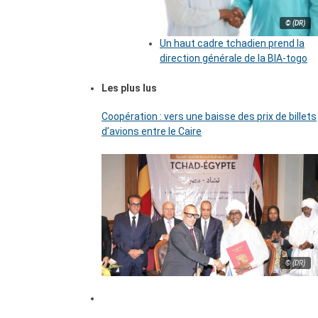
© (DR)
Un haut cadre tchadien prend la
direction générale de la BIA-togo
Les plus lus
Coopération : vers une baisse des prix de billets
d’avions entre le Caire
© (DR)