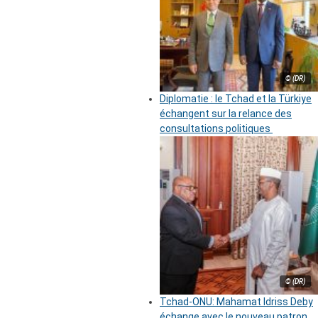
© (DR)
Diplomatie : le Tchad et la Türkiye
échangent sur la relance des
consultations politiques
© (DR)
Tchad-ONU: Mahamat Idriss Deby
échange avec le nouveau patron