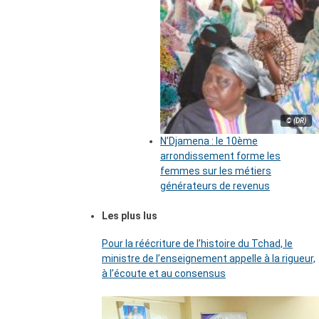
© (DR)
N’Djamena : le 10ème
arrondissement forme les
femmes sur les métiers
générateurs de revenus
Les plus lus
Pour la réécriture de l’histoire du Tchad, le
ministre de l’enseignement appelle à la rigueur,
à l’écoute et au consensus