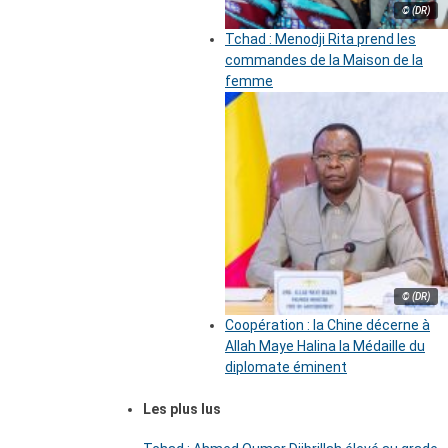
© (DR)
Tchad : Menodji Rita prend les
commandes de la Maison de la
femme
© (DR)
Coopération : la Chine décerne à
Allah Maye Halina la Médaille du
diplomate éminent
Les plus lus