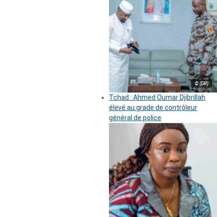
© (DR)
Tchad : Ahmed Oumar Djibrillah
élevé au grade de contrôleur
général de police