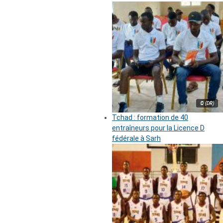
© (DR)
Tchad : formation de 40
entraîneurs pour la Licence D
fédérale à Sarh