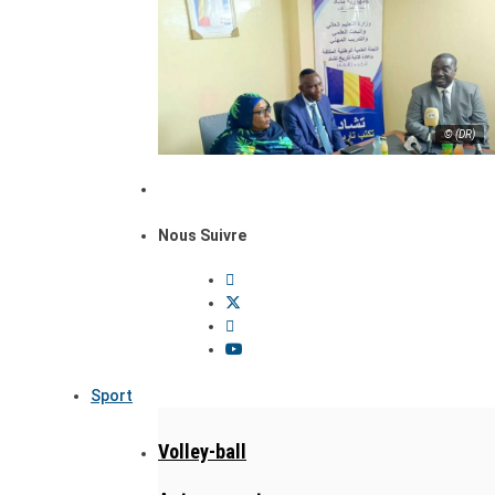
© (DR)
Nous Suivre
Sport
Volley-ball