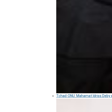
Tchad-ONU: Mahamat Idriss Deby é