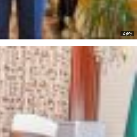
© (DR)