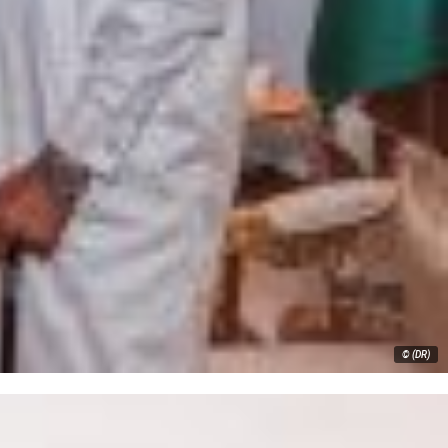
© (DR)