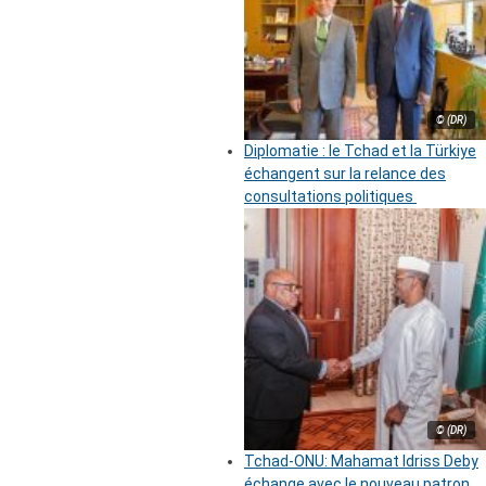
© (DR)
Diplomatie : le Tchad et la Türkiye
échangent sur la relance des
consultations politiques
© (DR)
Tchad-ONU: Mahamat Idriss Deby
échange avec le nouveau patron