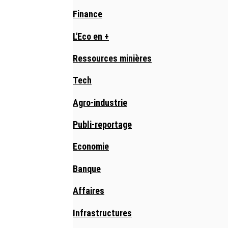
Finance
L'Eco en +
Ressources minières
Tech
Agro-industrie
Publi-reportage
Economie
Banque
Affaires
Infrastructures