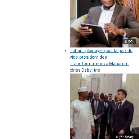
© (DR)
Tchad : plaidoyer pour la paix du
vice-président des
Transformateurs à Mahamat
Idriss Deby Itno
© (PR-Tchad)