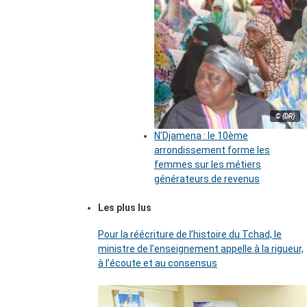
© (DR)
N’Djamena : le 10ème
arrondissement forme les
femmes sur les métiers
générateurs de revenus
Les plus lus
Pour la réécriture de l’histoire du Tchad, le
ministre de l’enseignement appelle à la rigueur,
à l’écoute et au consensus