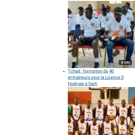
© (DR)
Tchad : formation de 40
entraîneurs pour la Licence D
fédérale à Sarh