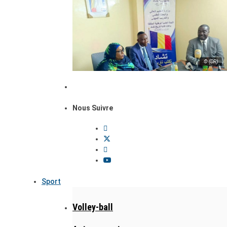
© (DR)
Nous Suivre
Sport
Volley-ball