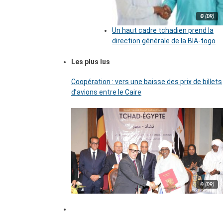
© (DR)
Un haut cadre tchadien prend la
direction générale de la BIA-togo
Les plus lus
Coopération : vers une baisse des prix de billets
d’avions entre le Caire
© (DR)