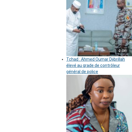
© (DR)
Tchad : Ahmed Oumar Djibrillah
élevé au grade de contrôleur
général de police