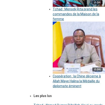
© (DR)
Tchad : Menodji Rita prend les
commandes de la Maison de la
femme
© (DR)
Coopération : la Chine décerne à
Allah Maye Halina la Médaille du
diplomate éminent
Les plus lus