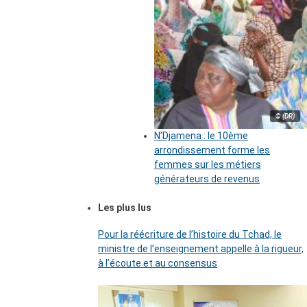
© (DR)
N’Djamena : le 10ème
arrondissement forme les
femmes sur les métiers
générateurs de revenus
Les plus lus
Pour la réécriture de l’histoire du Tchad, le
ministre de l’enseignement appelle à la rigueur,
à l’écoute et au consensus