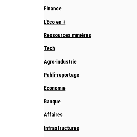
Finance
L'Eco en +
Ressources minières
Tech
Agro-industrie
Publi-reportage
Economie
Banque
Affaires
Infrastructures