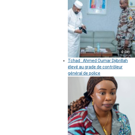
© (DR)
Tchad : Ahmed Oumar Djibrillah
élevé au grade de contrôleur
général de police