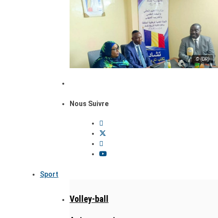
© (DR)
Nous Suivre
Sport
Volley-ball