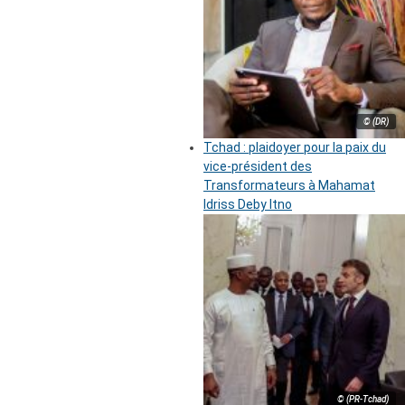
© (DR)
Tchad : plaidoyer pour la paix du
vice-président des
Transformateurs à Mahamat
Idriss Deby Itno
© (PR-Tchad)