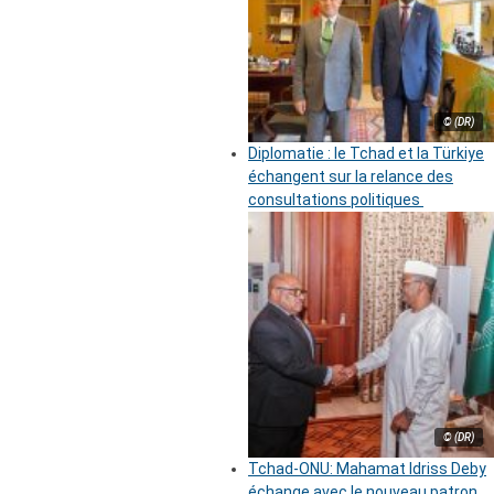
© (DR)
Diplomatie : le Tchad et la Türkiye
échangent sur la relance des
consultations politiques
© (DR)
Tchad-ONU: Mahamat Idriss Deby
échange avec le nouveau patron