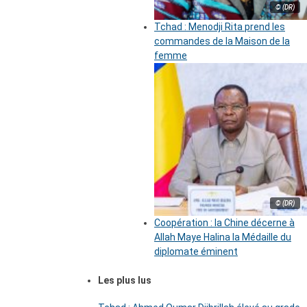
© (DR)
Tchad : Menodji Rita prend les
commandes de la Maison de la
femme
© (DR)
Coopération : la Chine décerne à
Allah Maye Halina la Médaille du
diplomate éminent
Les plus lus