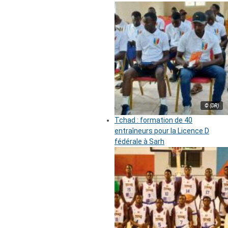
© (DR)
Tchad : formation de 40
entraîneurs pour la Licence D
fédérale à Sarh