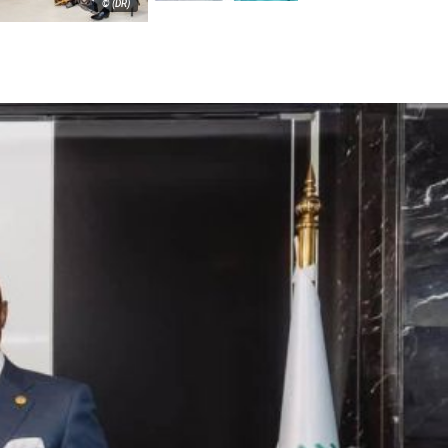
© (DR)