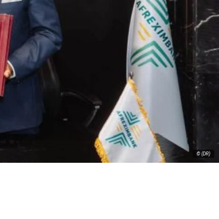
© (DR)