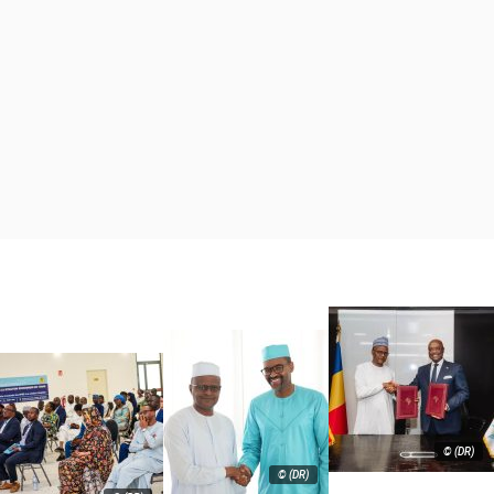
© (DR)
© (DR)