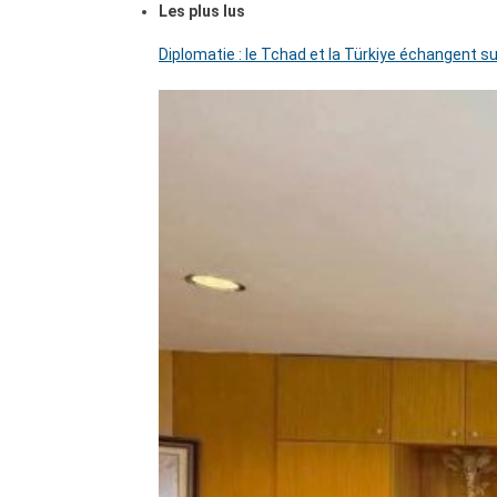
Les plus lus
Diplomatie : le Tchad et la Türkiye échangent su