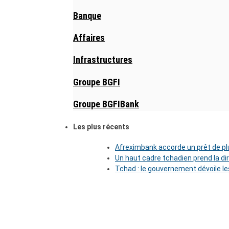
Banque
Affaires
Infrastructures
Groupe BGFI
Groupe BGFIBank
Les plus récents
Afreximbank accorde un prêt de plu
Un haut cadre tchadien prend la di
Tchad : le gouvernement dévoile l