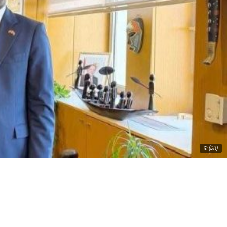
© (DR)