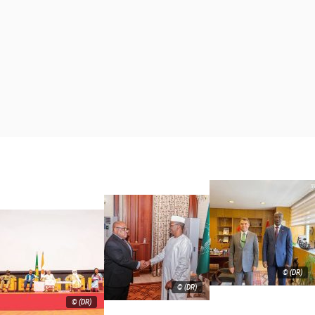
© (DR)
© (DR)
© (DR)