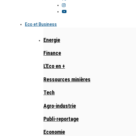
Eco et Business
Energie
Finance
L'Eco en +
Ressources minières
Tech
Agro-industrie
Publi-reportage
Economie