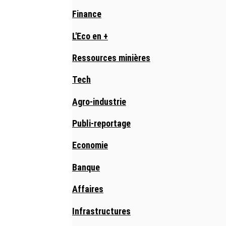
Finance
L'Eco en +
Ressources minières
Tech
Agro-industrie
Publi-reportage
Economie
Banque
Affaires
Infrastructures