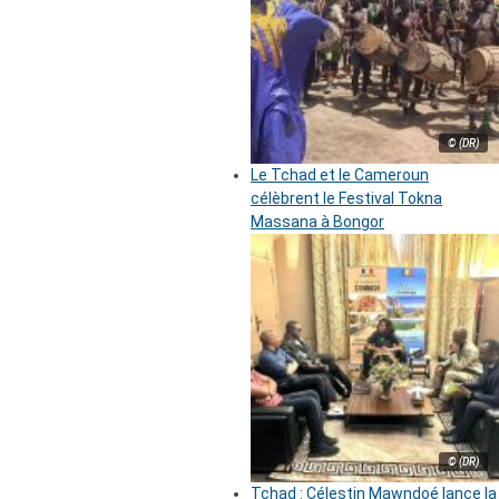
© (DR)
Le Tchad et le Cameroun
célèbrent le Festival Tokna
Massana à Bongor
© (DR)
Tchad : Célestin Mawndoé lance la