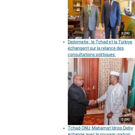
© (DR)
Diplomatie : le Tchad et la Türkiye
échangent sur la relance des
consultations politiques
© (DR)
Tchad-ONU: Mahamat Idriss Deby
échange avec le nouveau patron