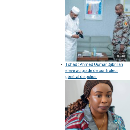
© (DR)
Tchad : Ahmed Oumar Djibrillah
élevé au grade de contrôleur
général de police