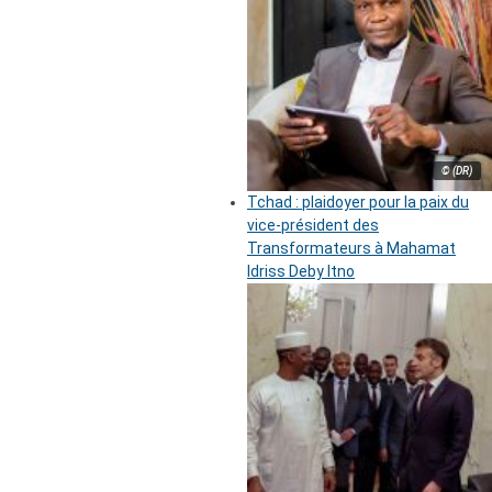
© (DR)
Tchad : plaidoyer pour la paix du
vice-président des
Transformateurs à Mahamat
Idriss Deby Itno