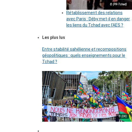
© (PR-Tchad)
Rétablissement des relations
avec Paris : Déby met-il en danger
les liens du Tchad avec l’AES ?
Les plus lus
Entre stabilité sahélienne et recompositions
géopolitiques : quels enseignements pour le
Tchad ?
© (DR)