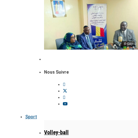
© (DR)
Nous Suivre
Sport
Volley-ball