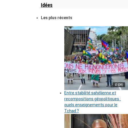
Idées
Les plus récents
© (DR)
Entre stabilité sahélienne et
recompositions géopolitiques :
quels enseignements pour le
Tchad ?