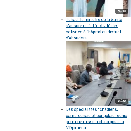
© (DR)
Tchad : le ministre de la Santé
s’assure de l’effectivité des
activités à l’hôpital du district
d’Aboudeïa
© (DR)
Des spécialistes tchadiens,
camerounais et congolais réunis
pour une mission chirurgicale à
N’Djaména