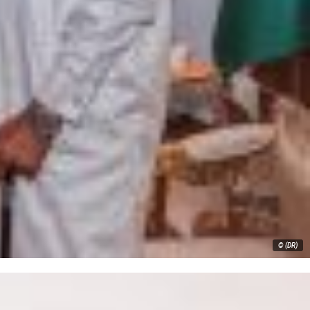
© (DR)