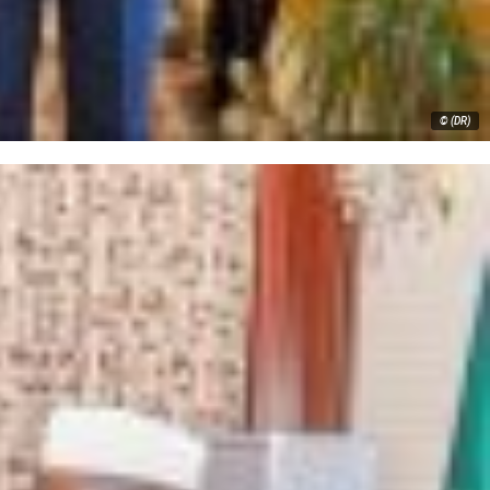
© (DR)