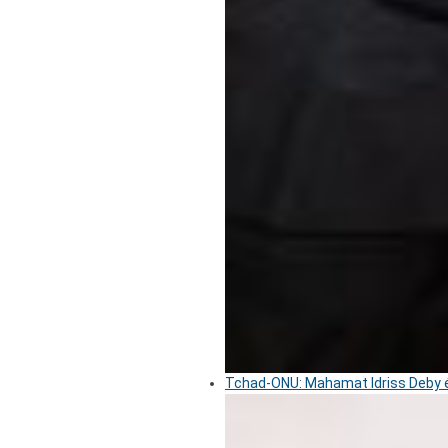
Tchad-ONU: Mahamat Idriss Deby é