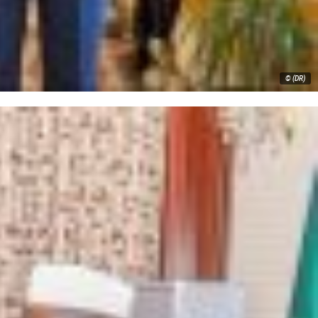
© (DR)