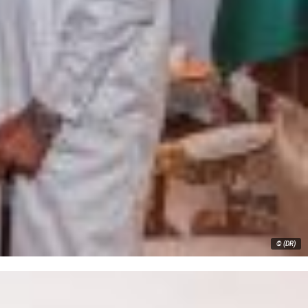
© (DR)