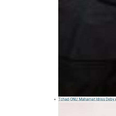
Tchad-ONU: Mahamat Idriss Deby é