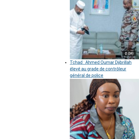
© (DR)
Tchad : Ahmed Oumar Djibrillah
élevé au grade de contrôleur
général de police