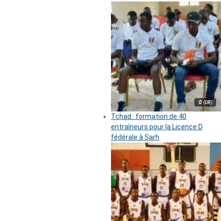
© (DR)
Tchad : formation de 40
entraîneurs pour la Licence D
fédérale à Sarh