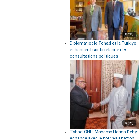
© (DR)
Diplomatie : le Tchad et la Türkiye
échangent sur la relance des
consultations politiques
© (DR)
Tchad-ONU: Mahamat Idriss Deby
échange avec le nouveau patron