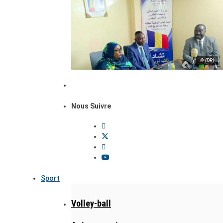
© (DR)
Nous Suivre
Sport
Volley-ball