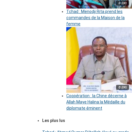
© (DR)
Tchad : Menodji Rita prend les
commandes de la Maison de la
femme
© (DR)
Coopération : la Chine décerne à
Allah Maye Halina la Médaille du
diplomate éminent
Les plus lus