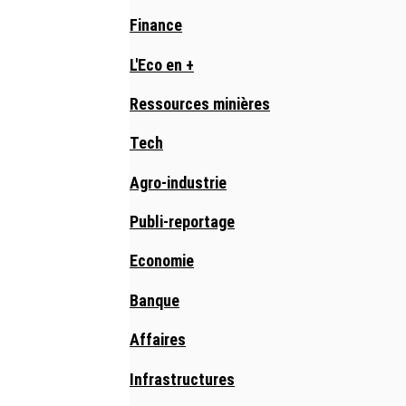
Finance
L'Eco en +
Ressources minières
Tech
Agro-industrie
Publi-reportage
Economie
Banque
Affaires
Infrastructures