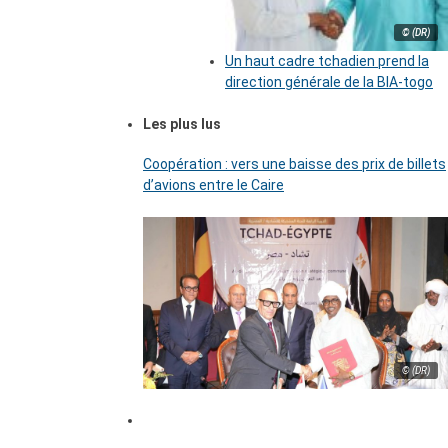
© (DR)
Un haut cadre tchadien prend la
direction générale de la BIA-togo
Les plus lus
Coopération : vers une baisse des prix de billets
d’avions entre le Caire
© (DR)