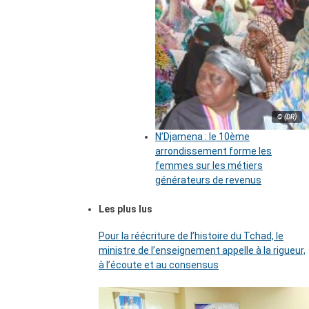
© (DR)
N’Djamena : le 10ème
arrondissement forme les
femmes sur les métiers
générateurs de revenus
Les plus lus
Pour la réécriture de l’histoire du Tchad, le
ministre de l’enseignement appelle à la rigueur,
à l’écoute et au consensus