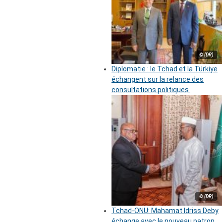
© (DR)
Diplomatie : le Tchad et la Türkiye
échangent sur la relance des
consultations politiques
© (DR)
Tchad-ONU: Mahamat Idriss Deby
échange avec le nouveau patron