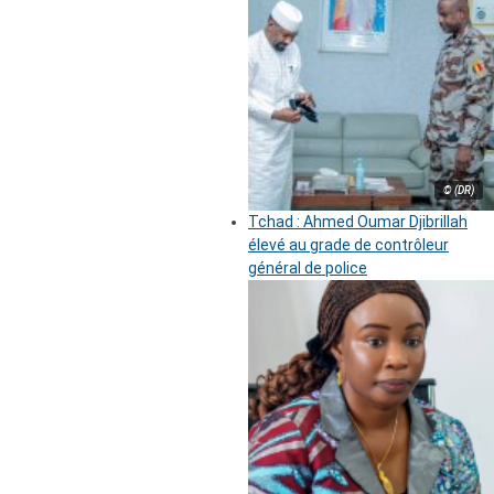
© (DR)
Tchad : Ahmed Oumar Djibrillah
élevé au grade de contrôleur
général de police