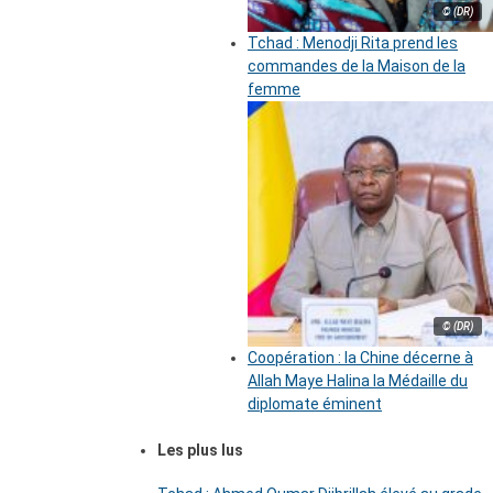
© (DR)
Tchad : Menodji Rita prend les
commandes de la Maison de la
femme
© (DR)
Coopération : la Chine décerne à
Allah Maye Halina la Médaille du
diplomate éminent
Les plus lus