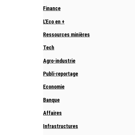
Finance
L'Eco en +
Ressources minières
Tech
Agro-industrie
Publi-reportage
Economie
Banque
Affaires
Infrastructures