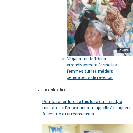
© (DR)
N’Djamena : le 10ème
arrondissement forme les
femmes sur les métiers
générateurs de revenus
Les plus lus
Pour la réécriture de l’histoire du Tchad, le
ministre de l’enseignement appelle à la rigueur,
à l’écoute et au consensus