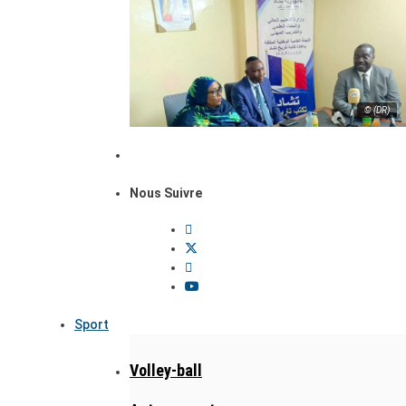
© (DR)
Nous Suivre
Sport
Volley-ball