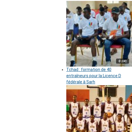
© (DR)
Tchad : formation de 40
entraîneurs pour la Licence D
fédérale à Sarh