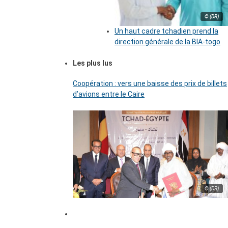
© (DR)
Un haut cadre tchadien prend la
direction générale de la BIA-togo
Les plus lus
Coopération : vers une baisse des prix de billets
d’avions entre le Caire
© (DR)