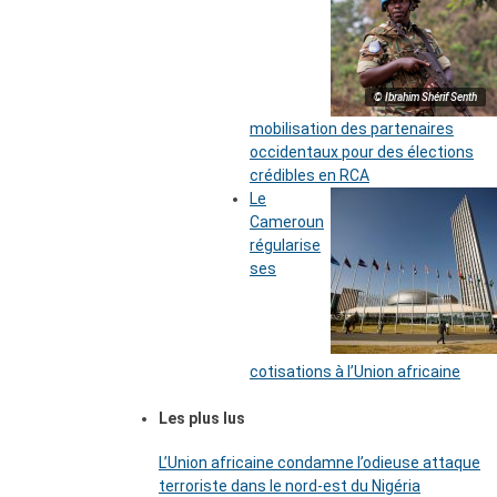
© Ibrahim Shérif Senth
mobilisation des partenaires
occidentaux pour des élections
crédibles en RCA
Le
Cameroun
régularise
ses
cotisations à l’Union africaine
Les plus lus
L’Union africaine condamne l’odieuse attaque
terroriste dans le nord-est du Nigéria