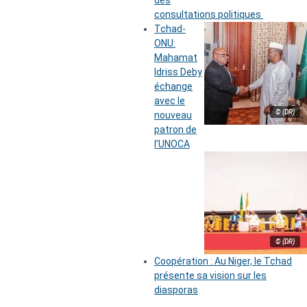
des
consultations politiques
Tchad-
ONU:
Mahamat
Idriss Deby
échange
avec le
© (DR)
nouveau
patron de
l’UNOCA
© (DR)
Coopération : Au Niger, le Tchad
présente sa vision sur les
diasporas