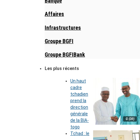
Banque
Affaires
Infrastructures
Groupe BGFI
Groupe BGFIBank
Les plus récents
Un haut
cadre
tchadien
prend la
direction
générale
© (DR)
de la BIA-
togo
Tchad : le