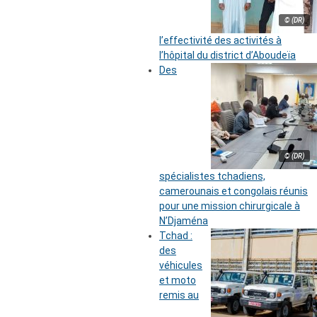
© (DR)
l’effectivité des activités à
l’hôpital du district d’Aboudeïa
Des
© (DR)
spécialistes tchadiens,
camerounais et congolais réunis
pour une mission chirurgicale à
N’Djaména
Tchad :
des
véhicules
et moto
remis au