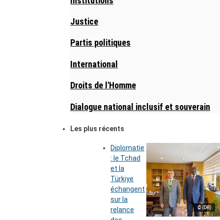
Institutions
Justice
Partis politiques
International
Droits de l'Homme
Dialogue national inclusif et souverain
Les plus récents
Diplomatie
: le Tchad
et la
Türkiye
échangent
sur la
© (DR)
relance