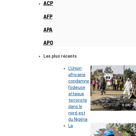
ACP
AFP
APA
APO
Les plus récents
L’Union
africaine
condamne
l’odieuse
attaque
terroriste
© (DR)
dans le
nord-est
du Nigéria
La