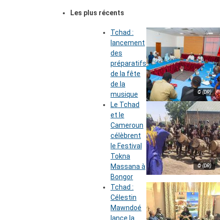
Les plus récents
Tchad :
lancement
des
préparatifs
de la fête
de la
© (DR)
musique
Le Tchad
et le
Cameroun
célèbrent
le Festival
Tokna
Massana à
© (DR)
Bongor
Tchad :
Célestin
Mawndoé
lance la