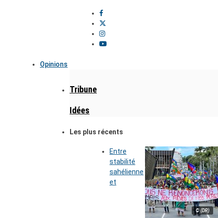
Opinions
Tribune
Idées
Les plus récents
Entre
stabilité
sahélienne
et
© (DR)