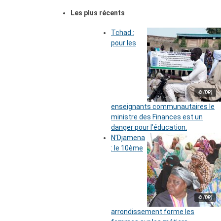
Les plus récents
Tchad :
pour les
© (DR)
enseignants communautaires le
ministre des Finances est un
danger pour l’éducation.
N’Djamena
: le 10ème
© (DR)
arrondissement forme les