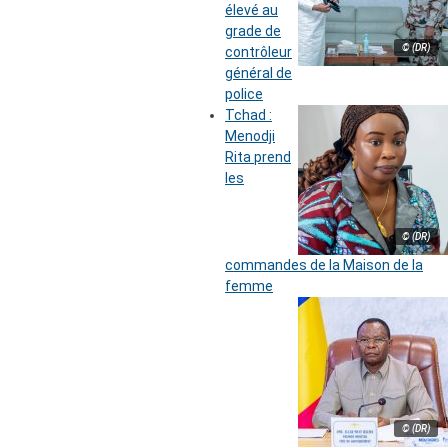
élevé au
grade de
© (DR)
contrôleur
général de
police
Tchad :
Menodji
Rita prend
les
© (DR)
commandes de la Maison de la
femme
© (DR)