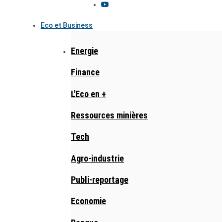
Eco et Business
Energie
Finance
L'Eco en +
Ressources minières
Tech
Agro-industrie
Publi-reportage
Economie