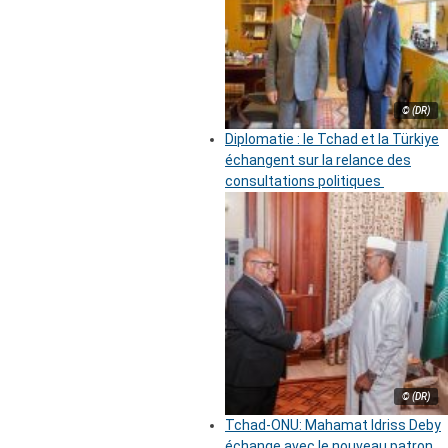
© (DR)
Diplomatie : le Tchad et la Türkiye
échangent sur la relance des
consultations politiques
© (DR)
Tchad-ONU: Mahamat Idriss Deby
échange avec le nouveau patron