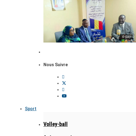
© (DR)
Nous Suivre
Sport
Volley-ball