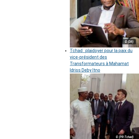
© (DR)
Tchad : plaidoyer pour la paix du
vice-président des
Transformateurs à Mahamat
Idriss Deby Itno
© (PR-Tchad)