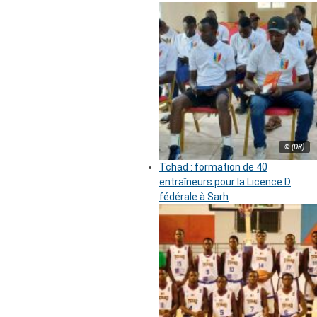
© (DR)
Tchad : formation de 40
entraîneurs pour la Licence D
fédérale à Sarh