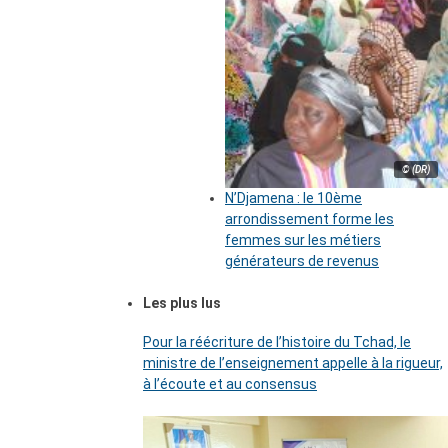
© (DR)
N’Djamena : le 10ème
arrondissement forme les
femmes sur les métiers
générateurs de revenus
Les plus lus
Pour la réécriture de l’histoire du Tchad, le
ministre de l’enseignement appelle à la rigueur,
à l’écoute et au consensus