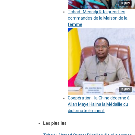
© (DR)
Tchad : Menodji Rita prend les
commandes de la Maison de la
femme
© (DR)
Coopération : la Chine décerne à
Allah Maye Halina la Médaille du
diplomate éminent
Les plus lus