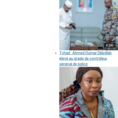
© (DR)
Tchad : Ahmed Oumar Djibrillah
élevé au grade de contrôleur
général de police