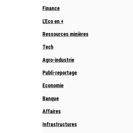
Finance
L'Eco en +
Ressources minières
Tech
Agro-industrie
Publi-reportage
Economie
Banque
Affaires
Infrastructures