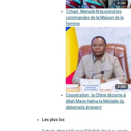
© (DR)
Tchad : Menodji Rita prend les
commandes de la Maison de la
femme
© (DR)
Coopération : la Chine décerne à
Allah Maye Halina la Médaille du
diplomate éminent
Les plus lus