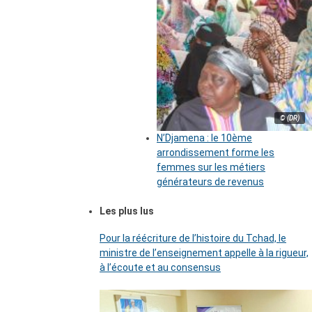
© (DR)
N’Djamena : le 10ème
arrondissement forme les
femmes sur les métiers
générateurs de revenus
Les plus lus
Pour la réécriture de l’histoire du Tchad, le
ministre de l’enseignement appelle à la rigueur,
à l’écoute et au consensus