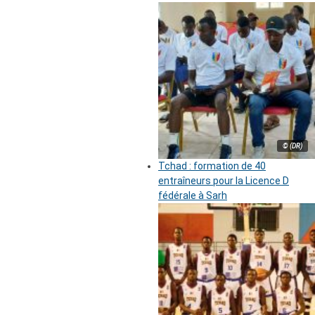
© (DR)
Tchad : formation de 40
entraîneurs pour la Licence D
fédérale à Sarh