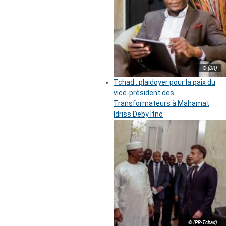
© (DR)
Tchad : plaidoyer pour la paix du
vice-président des
Transformateurs à Mahamat
Idriss Deby Itno
© (PR-Tchad)