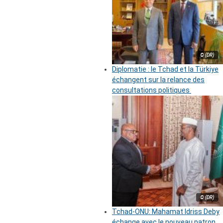
© (DR)
Diplomatie : le Tchad et la Türkiye
échangent sur la relance des
consultations politiques
© (DR)
Tchad-ONU: Mahamat Idriss Deby
échange avec le nouveau patron