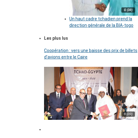
© (DR)
Un haut cadre tchadien prend la
direction générale de la BIA-togo
Les plus lus
Coopération : vers une baisse des prix de billets
d’avions entre le Caire
© (DR)