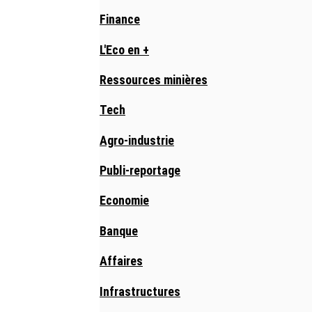
Finance
L'Eco en +
Ressources minières
Tech
Agro-industrie
Publi-reportage
Economie
Banque
Affaires
Infrastructures