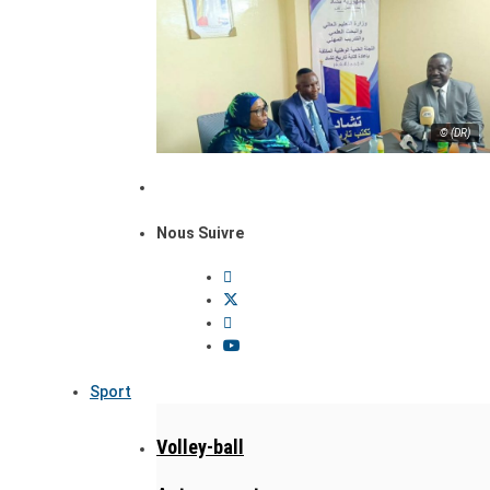
© (DR)
Nous Suivre
Sport
Volley-ball