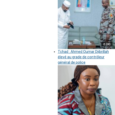
© (DR)
Tchad : Ahmed Oumar Djibrillah
élevé au grade de contrôleur
général de police