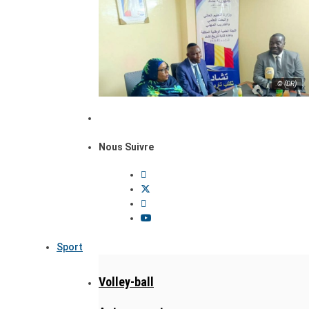
© (DR)
Nous Suivre
Sport
Volley-ball