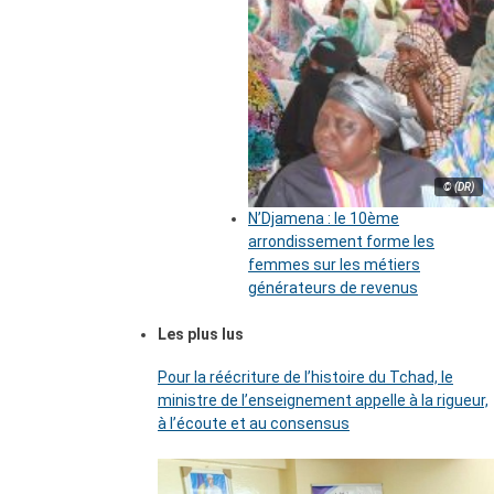
© (DR)
N’Djamena : le 10ème
arrondissement forme les
femmes sur les métiers
générateurs de revenus
Les plus lus
Pour la réécriture de l’histoire du Tchad, le
ministre de l’enseignement appelle à la rigueur,
à l’écoute et au consensus