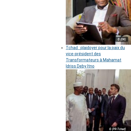
© (DR)
Tchad : plaidoyer pour la paix du
vice-président des
Transformateurs à Mahamat
Idriss Deby Itno
© (PR-Tchad)