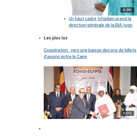
© (DR)
Un haut cadre tchadien prend la
direction générale de la BIA-togo
Les plus lus
Coopération : vers une baisse des prix de billets
d’avions entre le Caire
© (DR)