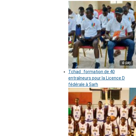
© (DR)
Tchad : formation de 40
entraîneurs pour la Licence D
fédérale à Sarh