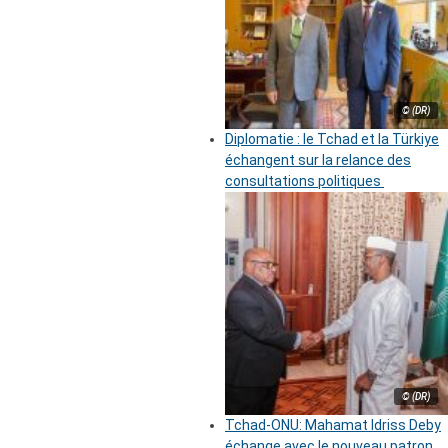
© (DR)
Diplomatie : le Tchad et la Türkiye
échangent sur la relance des
consultations politiques
© (DR)
Tchad-ONU: Mahamat Idriss Deby
échange avec le nouveau patron