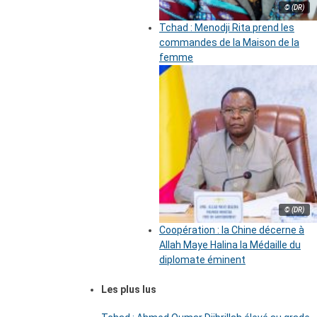
© (DR)
Tchad : Menodji Rita prend les
commandes de la Maison de la
femme
© (DR)
Coopération : la Chine décerne à
Allah Maye Halina la Médaille du
diplomate éminent
Les plus lus