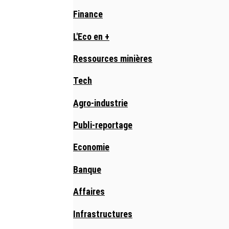
Finance
L'Eco en +
Ressources minières
Tech
Agro-industrie
Publi-reportage
Economie
Banque
Affaires
Infrastructures