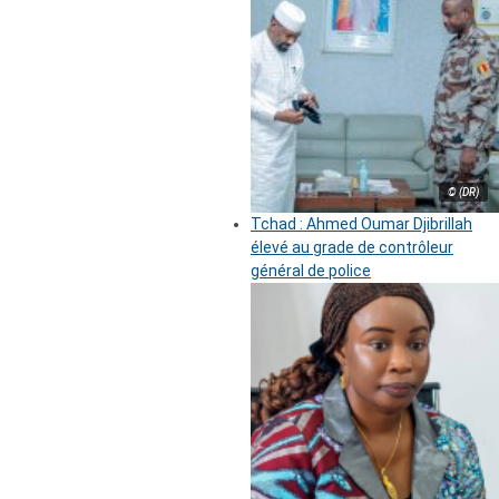
© (DR)
Tchad : Ahmed Oumar Djibrillah
élevé au grade de contrôleur
général de police