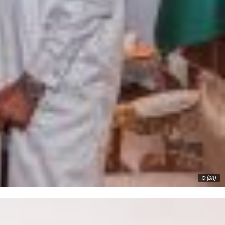
© (DR)