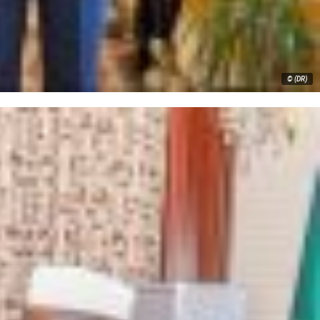
© (DR)