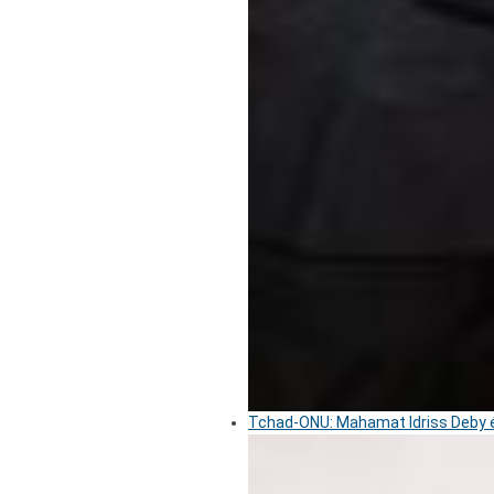
Tchad-ONU: Mahamat Idriss Deby é