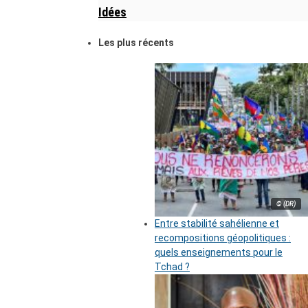
Idées
Les plus récents
© (DR)
Entre stabilité sahélienne et
recompositions géopolitiques :
quels enseignements pour le
Tchad ?