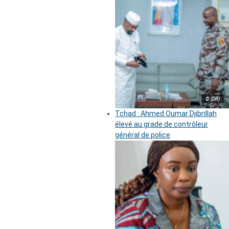
© (DR)
Tchad : Ahmed Oumar Djibrillah
élevé au grade de contrôleur
général de police