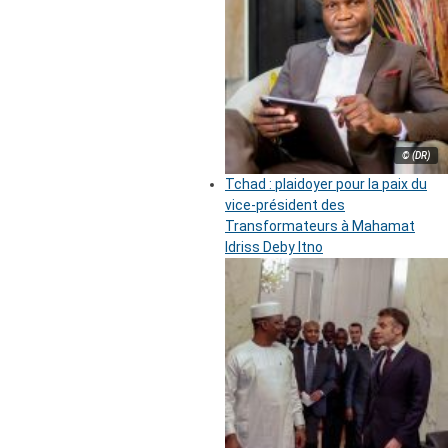
© (DR)
Tchad : plaidoyer pour la paix du
vice-président des
Transformateurs à Mahamat
Idriss Deby Itno