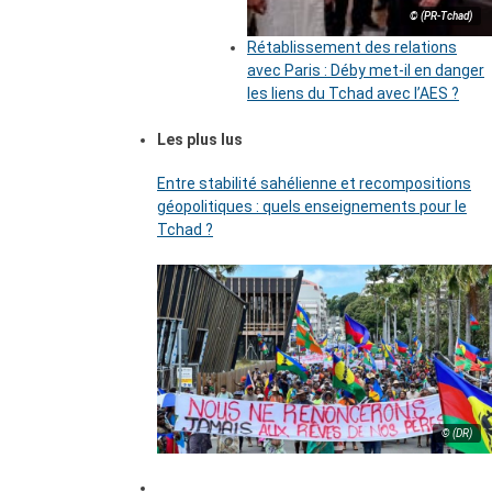
© (PR-Tchad)
Rétablissement des relations
avec Paris : Déby met-il en danger
les liens du Tchad avec l’AES ?
Les plus lus
Entre stabilité sahélienne et recompositions
géopolitiques : quels enseignements pour le
Tchad ?
© (DR)