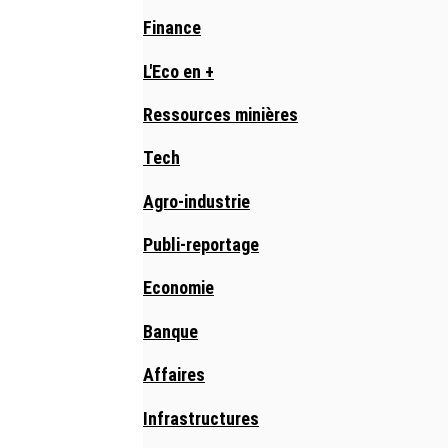
Finance
L'Eco en +
Ressources minières
Tech
Agro-industrie
Publi-reportage
Economie
Banque
Affaires
Infrastructures