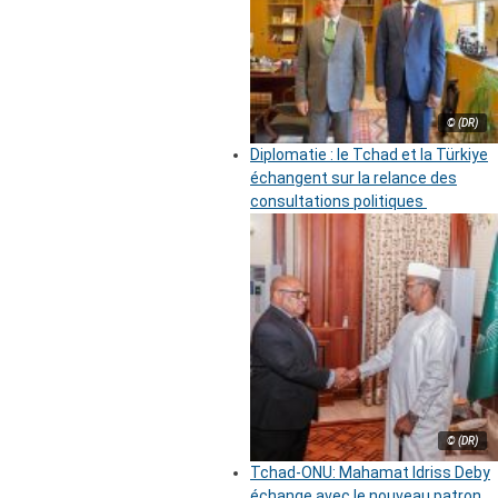
© (DR)
Diplomatie : le Tchad et la Türkiye
échangent sur la relance des
consultations politiques
© (DR)
Tchad-ONU: Mahamat Idriss Deby
échange avec le nouveau patron