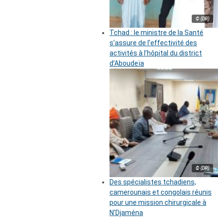
© (DR)
Tchad : le ministre de la Santé
s’assure de l’effectivité des
activités à l’hôpital du district
d’Aboudeïa
© (DR)
Des spécialistes tchadiens,
camerounais et congolais réunis
pour une mission chirurgicale à
N’Djaména