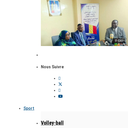
© (DR)
Nous Suivre
Sport
Volley-ball