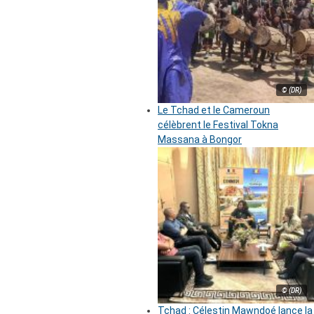
© (DR)
Le Tchad et le Cameroun
célèbrent le Festival Tokna
Massana à Bongor
© (DR)
Tchad : Célestin Mawndoé lance la