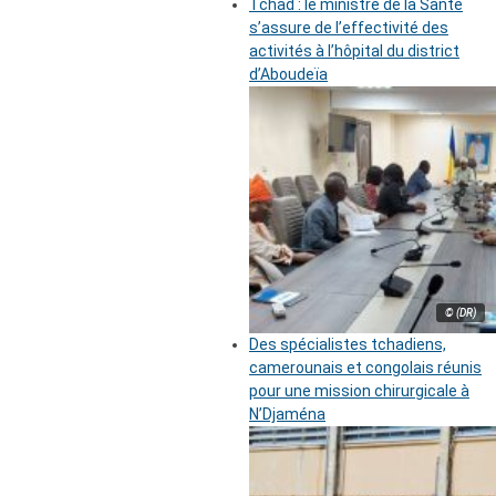
Tchad : le ministre de la Santé
s’assure de l’effectivité des
activités à l’hôpital du district
d’Aboudeïa
© (DR)
Des spécialistes tchadiens,
camerounais et congolais réunis
pour une mission chirurgicale à
N’Djaména