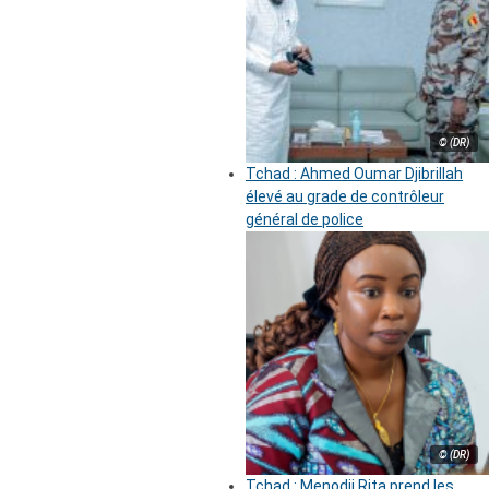
© (DR)
Tchad : Ahmed Oumar Djibrillah
élevé au grade de contrôleur
général de police
© (DR)
Tchad : Menodji Rita prend les