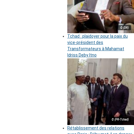
© (DR)
Tchad : plaidoyer pour la paix du
vice-président des
Transformateurs à Mahamat
Idriss Deby Itno
© (PR-Tchad)
Rétablissement des relations