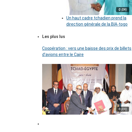
© (DR)
Un haut cadre tchadien prend la
direction générale de la BIA-togo
Les plus lus
Coopération : vers une baisse des prix de billets
d’avions entre le Caire
© (DR)