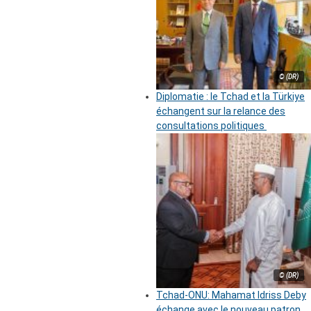
© (DR)
Diplomatie : le Tchad et la Türkiye
échangent sur la relance des
consultations politiques
© (DR)
Tchad-ONU: Mahamat Idriss Deby
échange avec le nouveau patron