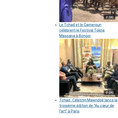
© (DR)
Le Tchad et le Cameroun
célèbrent le Festival Tokna
Massana à Bongor
© (DR)
Tchad : Célestin Mawndoé lance la
troisième édition de ‘’Au cœur de
l’art’’ à Paris