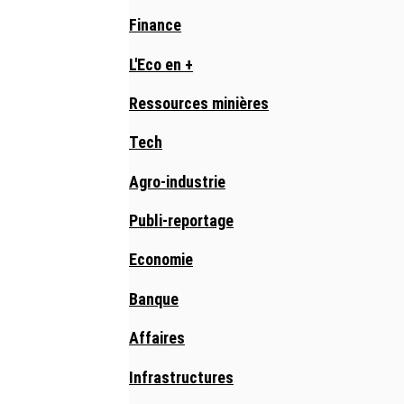
Finance
L'Eco en +
Ressources minières
Tech
Agro-industrie
Publi-reportage
Economie
Banque
Affaires
Infrastructures