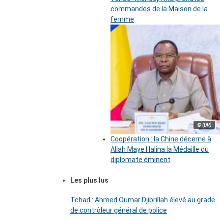
commandes de la Maison de la
femme
© (DR)
Coopération : la Chine décerne à
Allah Maye Halina la Médaille du
diplomate éminent
Les plus lus
Tchad : Ahmed Oumar Djibrillah élevé au grade
de contrôleur général de police