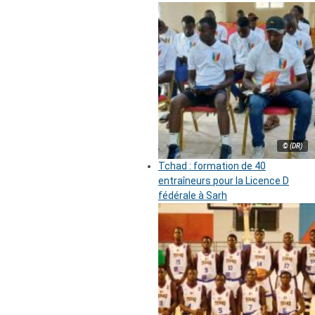
© (DR)
Tchad : formation de 40
entraîneurs pour la Licence D
fédérale à Sarh