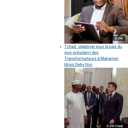
© (DR)
Tchad : plaidoyer pour la paix du
vice-président des
Transformateurs à Mahamat
Idriss Deby Itno
© (PR-Tchad)