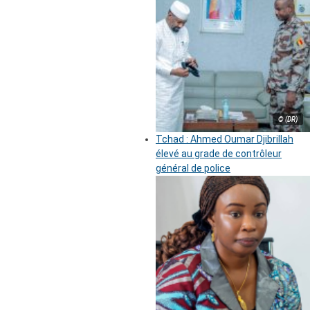
© (DR)
Tchad : Ahmed Oumar Djibrillah
élevé au grade de contrôleur
général de police