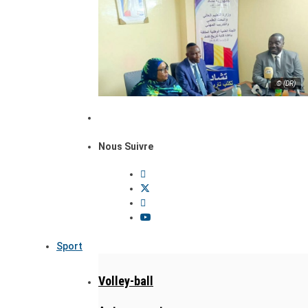
© (DR)
Nous Suivre
Sport
Volley-ball