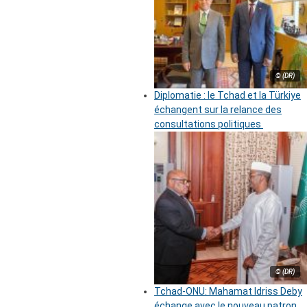
© (DR)
Diplomatie : le Tchad et la Türkiye
échangent sur la relance des
consultations politiques
© (DR)
Tchad-ONU: Mahamat Idriss Deby
échange avec le nouveau patron