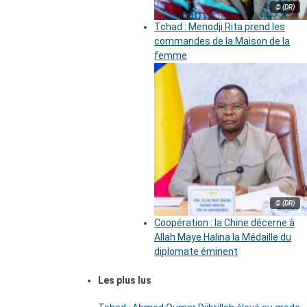
© (DR)
Tchad : Menodji Rita prend les
commandes de la Maison de la
femme
© (DR)
Coopération : la Chine décerne à
Allah Maye Halina la Médaille du
diplomate éminent
Les plus lus