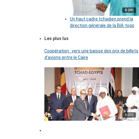
© (DR)
Un haut cadre tchadien prend la
direction générale de la BIA-togo
Les plus lus
Coopération : vers une baisse des prix de billets
d’avions entre le Caire
© (DR)