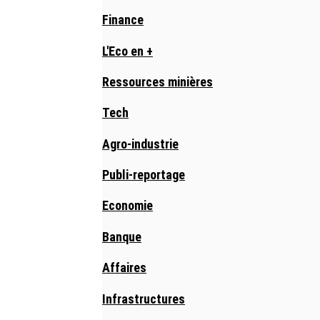
Finance
L'Eco en +
Ressources minières
Tech
Agro-industrie
Publi-reportage
Economie
Banque
Affaires
Infrastructures