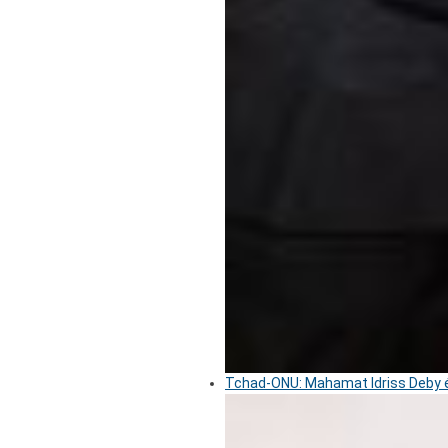
Tchad-ONU: Mahamat Idriss Deby é