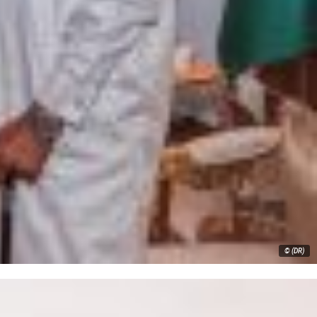
© (DR)