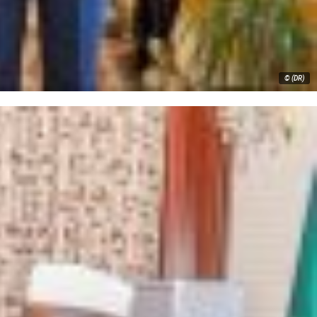
© (DR)