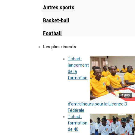
Autres sports
Basket-ball
Football
Les plus récents
Tchad :
lancement
de la
formation
© (DR)
d’entraîneurs pour la Licence D
Fédérale
Tchad :
formation
de 40