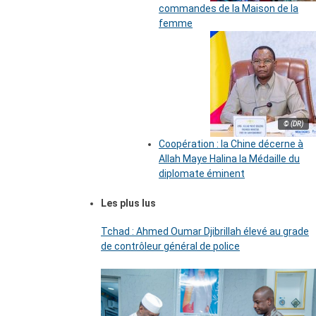
commandes de la Maison de la
femme
© (DR)
Coopération : la Chine décerne à
Allah Maye Halina la Médaille du
diplomate éminent
Les plus lus
Tchad : Ahmed Oumar Djibrillah élevé au grade
de contrôleur général de police