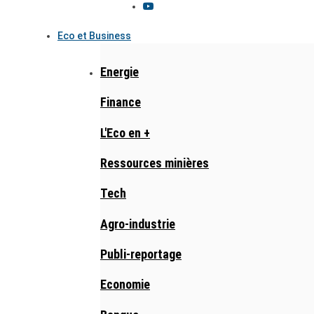
Eco et Business
Energie
Finance
L'Eco en +
Ressources minières
Tech
Agro-industrie
Publi-reportage
Economie