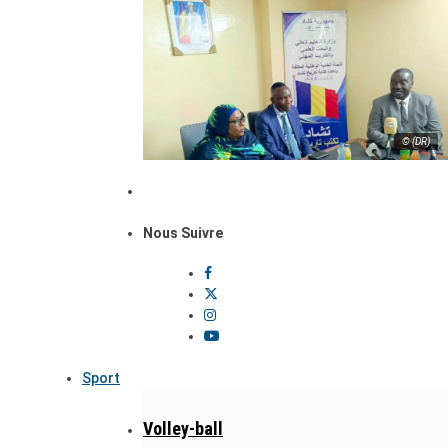
© (DR)
Nous Suivre
Sport
Volley-ball