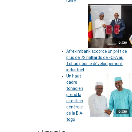
Caire
© (DR)
Afreximbank accorde un prêt de
plus de 72 milliards de FCFA au
Tchad pour le développement
industriel
Un haut
cadre
tchadien
prend la
direction
générale
© (DR)
de la BIA-
togo
Les plus lus