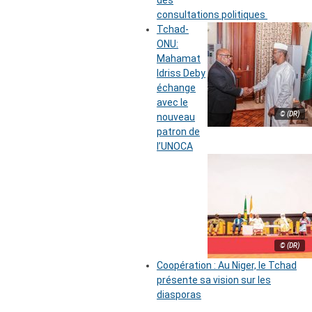
des
consultations politiques
Tchad-
ONU:
Mahamat
Idriss Deby
échange
avec le
© (DR)
nouveau
patron de
l’UNOCA
© (DR)
Coopération : Au Niger, le Tchad
présente sa vision sur les
diasporas