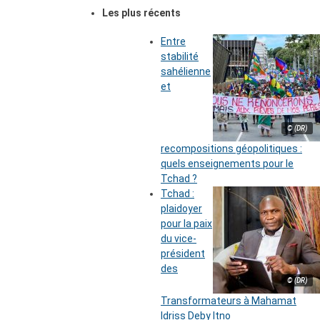
Les plus récents
Entre
stabilité
sahélienne
et
© (DR)
recompositions géopolitiques :
quels enseignements pour le
Tchad ?
Tchad :
plaidoyer
pour la paix
du vice-
président
des
© (DR)
Transformateurs à Mahamat
Idriss Deby Itno