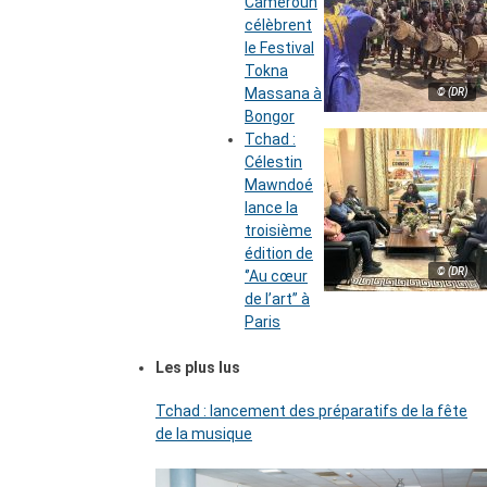
Cameroun
célèbrent
le Festival
Tokna
Massana à
© (DR)
Bongor
Tchad :
Célestin
Mawndoé
lance la
troisième
édition de
© (DR)
‘’Au cœur
de l’art’’ à
Paris
Les plus lus
Tchad : lancement des préparatifs de la fête
de la musique