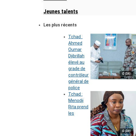
Jeunes talents
Les plus récents
Tchad :
Ahmed
Oumar
Djibrillah
élevé au
grade de
© (DR)
contrôleur
général de
police
Tchad :
Menodji
Rita prend
les
© (DR)