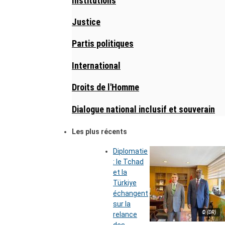
Institutions
Justice
Partis politiques
International
Droits de l'Homme
Dialogue national inclusif et souverain
Les plus récents
Diplomatie
: le Tchad
et la
Türkiye
échangent
sur la
© (DR)
relance