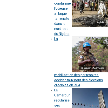
condamne
l’odieuse
attaque
terroriste
© (DR)
dans le
nord-est
du Nigéria
La
© Ibrahim Shérif Senth
mobilisation des partenaires
occidentaux pour des élections
crédibles en RCA
Le
Cameroun
régularise
ses