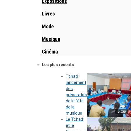
Expositions
Livres
Mode
Musique
Cinéma
Les plus récents
Tchad :
lancement
des
préparatifs
de la fête
de la
© (DR)
musique
Le Tchad
et le