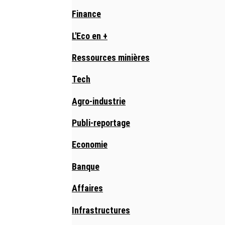
Finance
L'Eco en +
Ressources minières
Tech
Agro-industrie
Publi-reportage
Economie
Banque
Affaires
Infrastructures