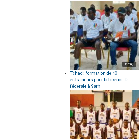
© (DR)
Tchad : formation de 40
entraîneurs pour la Licence D
fédérale à Sarh