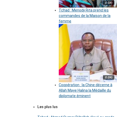
© (DR)
Tchad : Menodji Rita prend les
commandes de la Maison de la
femme
© (DR)
Coopération : la Chine décerne à
Allah Maye Halina la Médaille du
diplomate éminent
Les plus lus