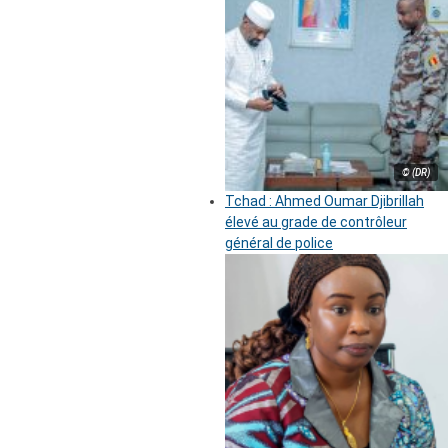
© (DR)
Tchad : Ahmed Oumar Djibrillah
élevé au grade de contrôleur
général de police