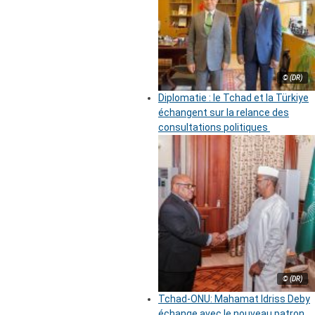
© (DR)
Diplomatie : le Tchad et la Türkiye
échangent sur la relance des
consultations politiques
© (DR)
Tchad-ONU: Mahamat Idriss Deby
échange avec le nouveau patron