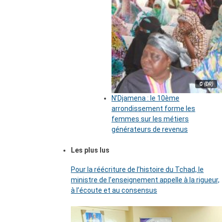
© (DR)
N’Djamena : le 10ème
arrondissement forme les
femmes sur les métiers
générateurs de revenus
Les plus lus
Pour la réécriture de l’histoire du Tchad, le
ministre de l’enseignement appelle à la rigueur,
à l’écoute et au consensus