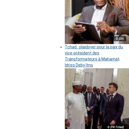
© (DR)
Tchad : plaidoyer pour la paix du
vice-président des
Transformateurs à Mahamat
Idriss Deby Itno
© (PR-Tchad)