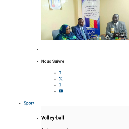
© (DR)
Nous Suivre
Sport
Volley-ball