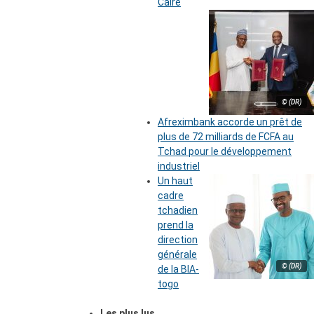
Caire
© (DR)
Afreximbank accorde un prêt de
plus de 72 milliards de FCFA au
Tchad pour le développement
industriel
Un haut
cadre
tchadien
prend la
direction
générale
© (DR)
de la BIA-
togo
Les plus lus