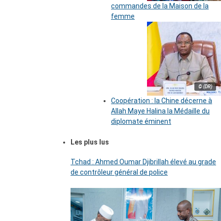
commandes de la Maison de la
femme
© (DR)
Coopération : la Chine décerne à
Allah Maye Halina la Médaille du
diplomate éminent
Les plus lus
Tchad : Ahmed Oumar Djibrillah élevé au grade
de contrôleur général de police