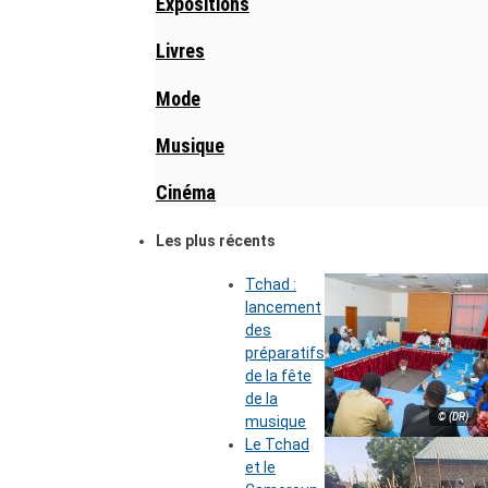
Expositions
Livres
Mode
Musique
Cinéma
Les plus récents
Tchad :
lancement
des
préparatifs
de la fête
de la
© (DR)
musique
Le Tchad
et le