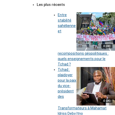
Les plus récents
Entre
stabilité
sahélienne
et
© (DR)
recompositions géopolitiques :
quels enseignements pour le
Tchad ?
Tchad :
plaidoyer
pour la paix
du vice-
président
des
© (DR)
Transformateurs à Mahamat
Idriss Deby Itno