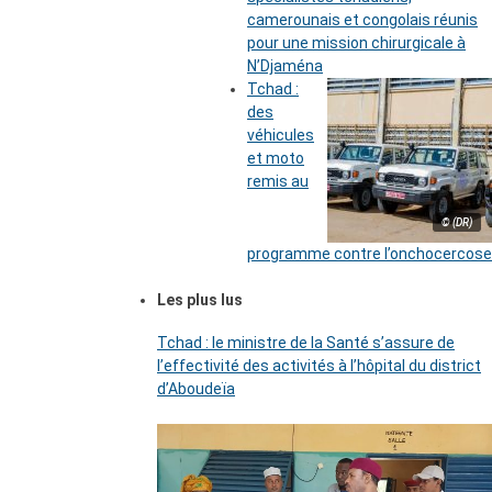
camerounais et congolais réunis
pour une mission chirurgicale à
N’Djaména
Tchad :
des
véhicules
et moto
remis au
© (DR)
programme contre l’onchocercose
Les plus lus
Tchad : le ministre de la Santé s’assure de
l’effectivité des activités à l’hôpital du district
d’Aboudeïa