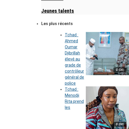
Jeunes talents
Les plus récents
Tchad :
Ahmed
Oumar
Djibrillah
élevé au
grade de
© (DR)
contrôleur
général de
police
Tchad :
Menodji
Rita prend
les
© (DR)