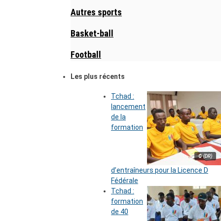
Autres sports
Basket-ball
Football
Les plus récents
Tchad :
lancement
de la
formation
© (DR)
d’entraîneurs pour la Licence D
Fédérale
Tchad :
formation
de 40