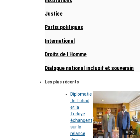
Institutions
Justice
Partis politiques
International
Droits de l'Homme
Dialogue national inclusif et souverain
Les plus récents
Diplomatie
: le Tchad
et la
Türkiye
échangent
sur la
© (DR)
relance