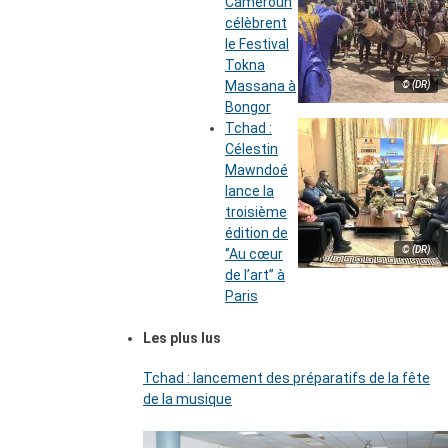
Cameroun
célèbrent
le Festival
Tokna
Massana à
© (DR)
Bongor
Tchad :
Célestin
Mawndoé
lance la
troisième
édition de
© (DR)
‘’Au cœur
de l’art’’ à
Paris
Les plus lus
Tchad : lancement des préparatifs de la fête
de la musique