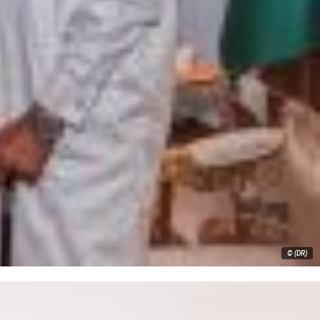
© (DR)