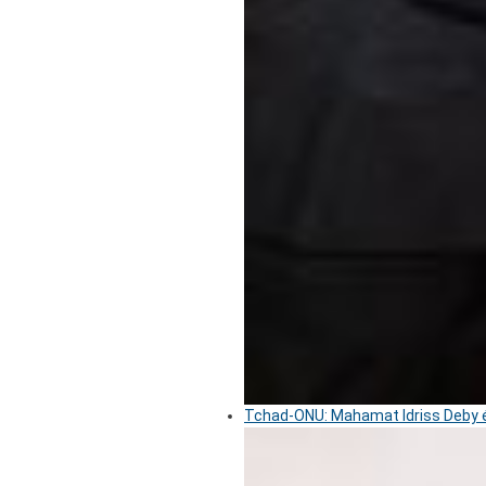
Tchad-ONU: Mahamat Idriss Deby é