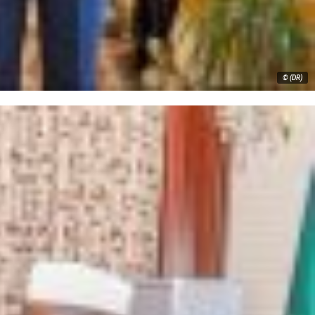
© (DR)