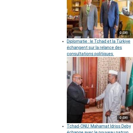
© (DR)
Diplomatie : le Tchad et la Türkiye
échangent sur la relance des
consultations politiques
© (DR)
Tchad-ONU: Mahamat Idriss Deby
échange avec le nouveau patron