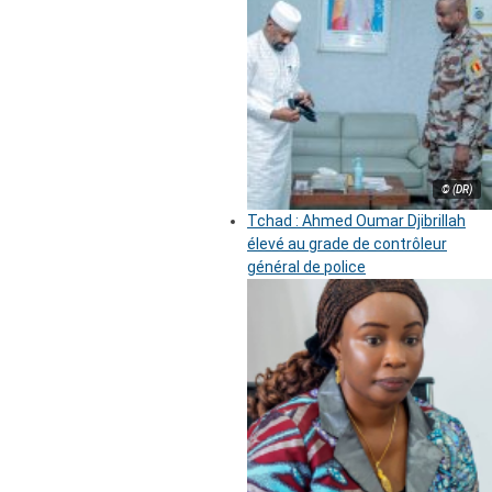
© (DR)
Tchad : Ahmed Oumar Djibrillah
élevé au grade de contrôleur
général de police