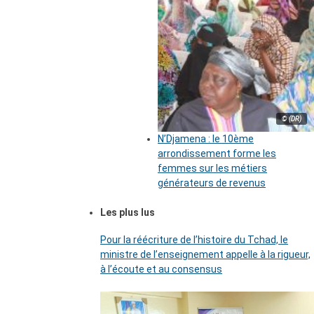
© (DR)
N’Djamena : le 10ème
arrondissement forme les
femmes sur les métiers
générateurs de revenus
Les plus lus
Pour la réécriture de l’histoire du Tchad, le
ministre de l’enseignement appelle à la rigueur,
à l’écoute et au consensus