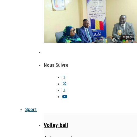
© (DR)
Nous Suivre
Sport
Volley-ball