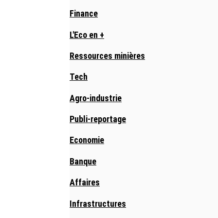
Finance
L'Eco en +
Ressources minières
Tech
Agro-industrie
Publi-reportage
Economie
Banque
Affaires
Infrastructures