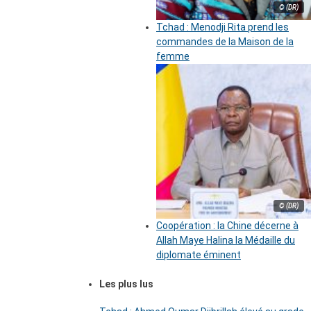
© (DR)
Tchad : Menodji Rita prend les
commandes de la Maison de la
femme
© (DR)
Coopération : la Chine décerne à
Allah Maye Halina la Médaille du
diplomate éminent
Les plus lus