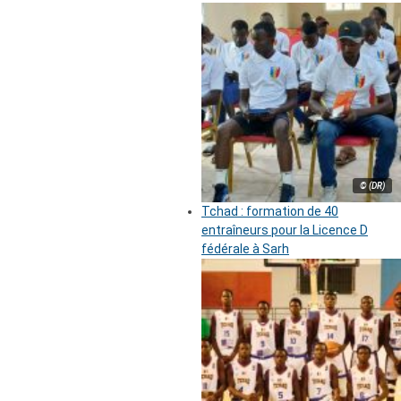
© (DR)
Tchad : formation de 40
entraîneurs pour la Licence D
fédérale à Sarh