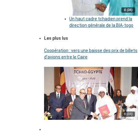
© (DR)
Un haut cadre tchadien prend la
direction générale de la BIA-togo
Les plus lus
Coopération : vers une baisse des prix de billets
d’avions entre le Caire
© (DR)