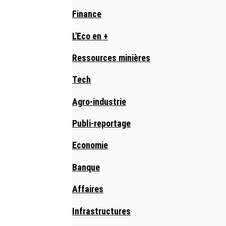
Finance
L'Eco en +
Ressources minières
Tech
Agro-industrie
Publi-reportage
Economie
Banque
Affaires
Infrastructures