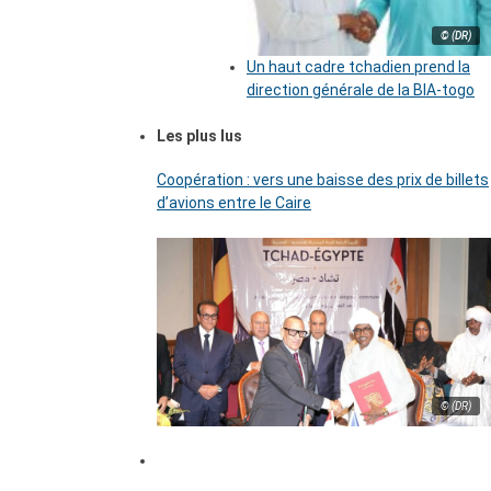
© (DR)
Un haut cadre tchadien prend la
direction générale de la BIA-togo
Les plus lus
Coopération : vers une baisse des prix de billets
d’avions entre le Caire
© (DR)