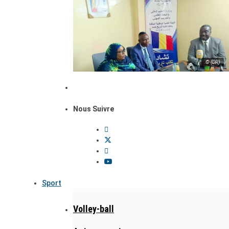
© (DR)
Nous Suivre
Sport
Volley-ball