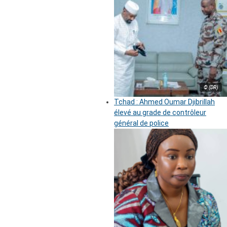
© (DR)
Tchad : Ahmed Oumar Djibrillah
élevé au grade de contrôleur
général de police