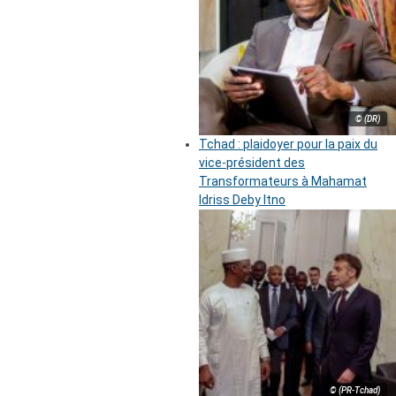
© (DR)
Tchad : plaidoyer pour la paix du
vice-président des
Transformateurs à Mahamat
Idriss Deby Itno
© (PR-Tchad)