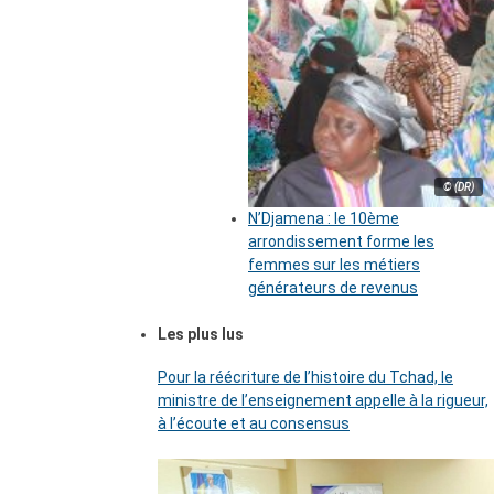
© (DR)
N’Djamena : le 10ème
arrondissement forme les
femmes sur les métiers
générateurs de revenus
Les plus lus
Pour la réécriture de l’histoire du Tchad, le
ministre de l’enseignement appelle à la rigueur,
à l’écoute et au consensus