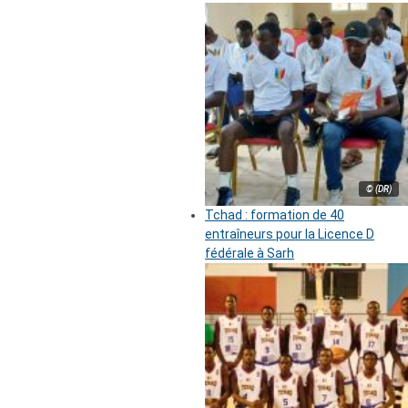
© (DR)
Tchad : formation de 40
entraîneurs pour la Licence D
fédérale à Sarh