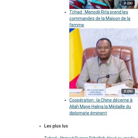
© (DR)
Tchad : Menodji Rita prend les
commandes de la Maison de la
femme
© (DR)
Coopération : la Chine décerne à
Allah Maye Halina la Médaille du
diplomate éminent
Les plus lus