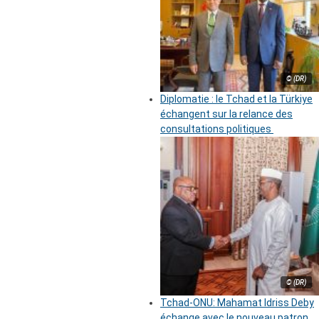
© (DR)
Diplomatie : le Tchad et la Türkiye
échangent sur la relance des
consultations politiques
© (DR)
Tchad-ONU: Mahamat Idriss Deby
échange avec le nouveau patron