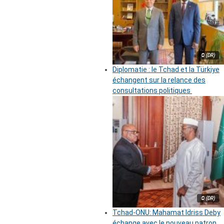
© (DR)
Diplomatie : le Tchad et la Türkiye
échangent sur la relance des
consultations politiques
© (DR)
Tchad-ONU: Mahamat Idriss Deby
échange avec le nouveau patron