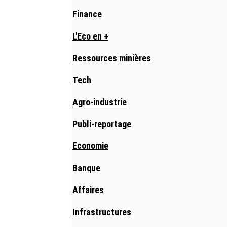
Finance
L'Eco en +
Ressources minières
Tech
Agro-industrie
Publi-reportage
Economie
Banque
Affaires
Infrastructures