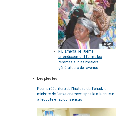
© (DR)
N’Djamena : le 10ème
arrondissement forme les
femmes sur les métiers
générateurs de revenus
Les plus lus
Pour la réécriture de l’histoire du Tchad, le
ministre de l’enseignement appelle à la rigueur,
à l’écoute et au consensus