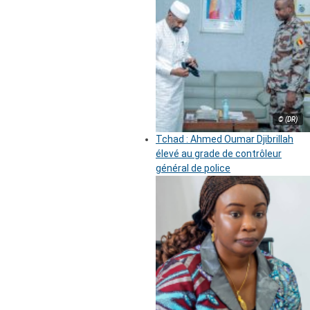
© (DR)
Tchad : Ahmed Oumar Djibrillah
élevé au grade de contrôleur
général de police