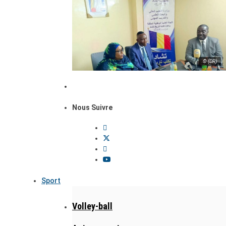
© (DR)
Nous Suivre
Sport
Volley-ball