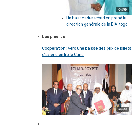
© (DR)
Un haut cadre tchadien prend la
direction générale de la BIA-togo
Les plus lus
Coopération : vers une baisse des prix de billets
d’avions entre le Caire
© (DR)