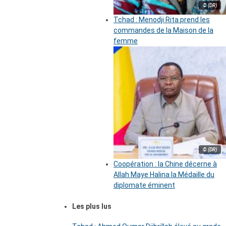
© (DR)
Tchad : Menodji Rita prend les
commandes de la Maison de la
femme
© (DR)
Coopération : la Chine décerne à
Allah Maye Halina la Médaille du
diplomate éminent
Les plus lus