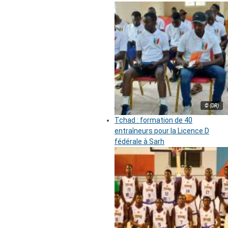
© (DR)
Tchad : formation de 40
entraîneurs pour la Licence D
fédérale à Sarh