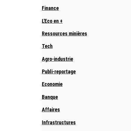
Finance
L'Eco en +
Ressources minières
Tech
Agro-industrie
Publi-reportage
Economie
Banque
Affaires
Infrastructures