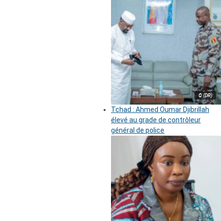
© (DR)
Tchad : Ahmed Oumar Djibrillah
élevé au grade de contrôleur
général de police