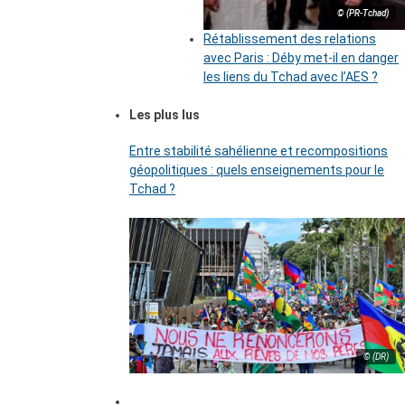
© (PR-Tchad)
Rétablissement des relations
avec Paris : Déby met-il en danger
les liens du Tchad avec l’AES ?
Les plus lus
Entre stabilité sahélienne et recompositions
géopolitiques : quels enseignements pour le
Tchad ?
© (DR)