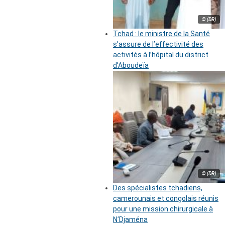
© (DR)
Tchad : le ministre de la Santé
s’assure de l’effectivité des
activités à l’hôpital du district
d’Aboudeïa
© (DR)
Des spécialistes tchadiens,
camerounais et congolais réunis
pour une mission chirurgicale à
N’Djaména