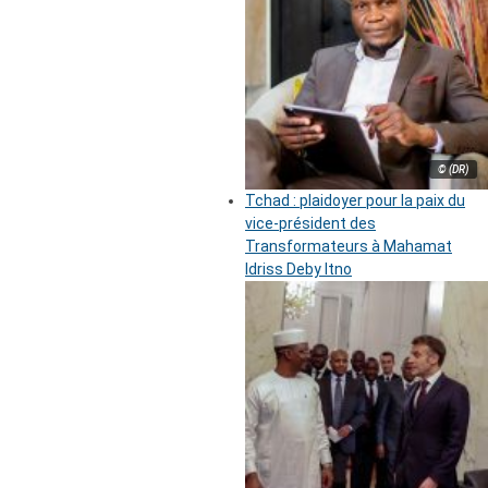
© (DR)
Tchad : plaidoyer pour la paix du
vice-président des
Transformateurs à Mahamat
Idriss Deby Itno