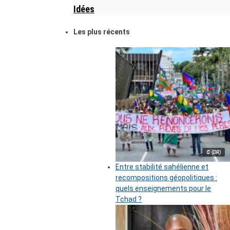
Idées
Les plus récents
© (DR)
Entre stabilité sahélienne et
recompositions géopolitiques :
quels enseignements pour le
Tchad ?