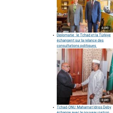
© (DR)
Diplomatie : le Tchad et la Türkiye
échangent sur la relance des
consultations politiques
© (DR)
Tchad-ONU: Mahamat Idriss Deby
échange avec le nouveau patron