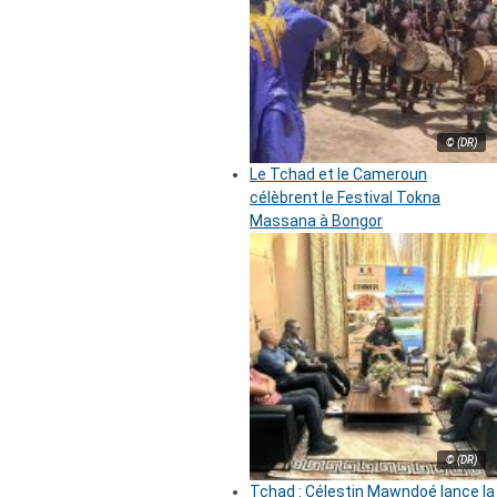
© (DR)
Le Tchad et le Cameroun
célèbrent le Festival Tokna
Massana à Bongor
© (DR)
Tchad : Célestin Mawndoé lance la