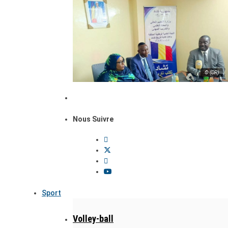
© (DR)
Nous Suivre
Sport
Volley-ball