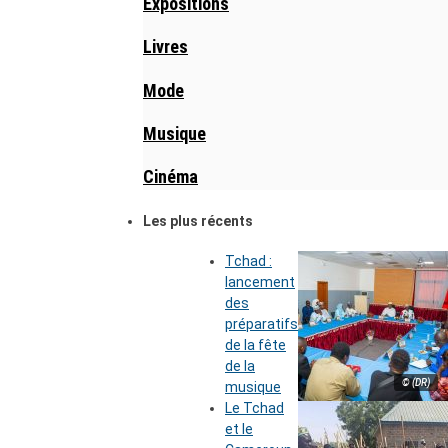
Expositions
Livres
Mode
Musique
Cinéma
Les plus récents
Tchad :
lancement
des
préparatifs
de la fête
de la
© (DR)
musique
Le Tchad
et le