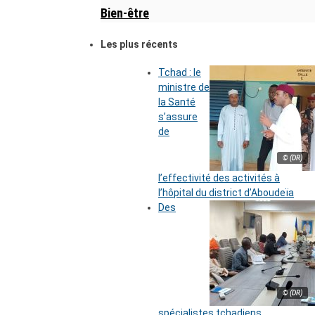
Bien-être
Les plus récents
Tchad : le
ministre de
la Santé
s’assure
de
© (DR)
l’effectivité des activités à
l’hôpital du district d’Aboudeïa
Des
© (DR)
spécialistes tchadiens,