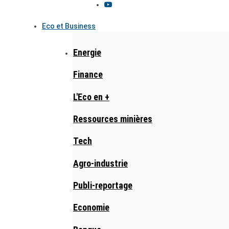
Eco et Business
Energie
Finance
L'Eco en +
Ressources minières
Tech
Agro-industrie
Publi-reportage
Economie