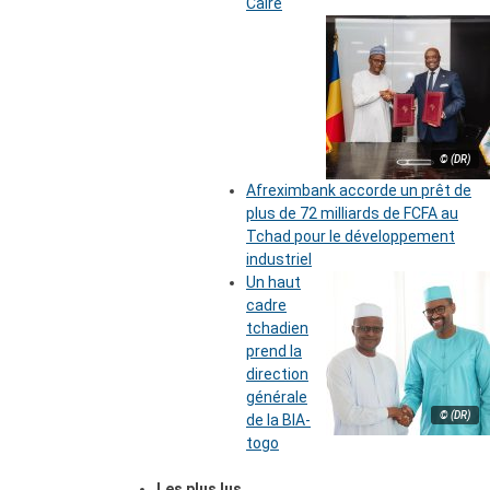
Caire
© (DR)
Afreximbank accorde un prêt de
plus de 72 milliards de FCFA au
Tchad pour le développement
industriel
Un haut
cadre
tchadien
prend la
direction
générale
© (DR)
de la BIA-
togo
Les plus lus