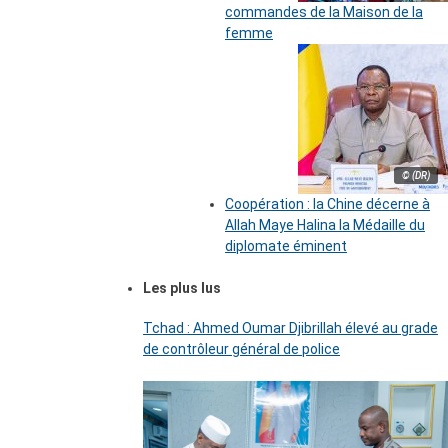
commandes de la Maison de la
femme
© (DR)
Coopération : la Chine décerne à
Allah Maye Halina la Médaille du
diplomate éminent
Les plus lus
Tchad : Ahmed Oumar Djibrillah élevé au grade
de contrôleur général de police