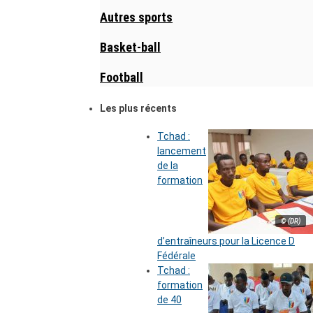
Autres sports
Basket-ball
Football
Les plus récents
Tchad :
lancement
de la
formation
© (DR)
d’entraîneurs pour la Licence D
Fédérale
Tchad :
formation
de 40