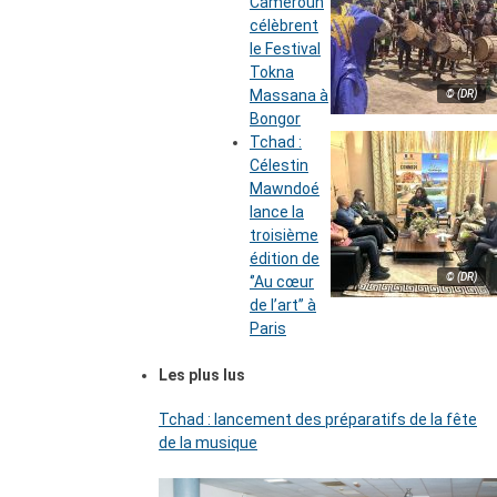
Cameroun
célèbrent
le Festival
Tokna
Massana à
© (DR)
Bongor
Tchad :
Célestin
Mawndoé
lance la
troisième
édition de
© (DR)
‘’Au cœur
de l’art’’ à
Paris
Les plus lus
Tchad : lancement des préparatifs de la fête
de la musique