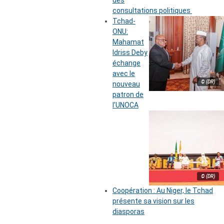
des
consultations politiques
Tchad-
ONU:
Mahamat
Idriss Deby
échange
avec le
© (DR)
nouveau
patron de
l’UNOCA
© (DR)
Coopération : Au Niger, le Tchad
présente sa vision sur les
diasporas