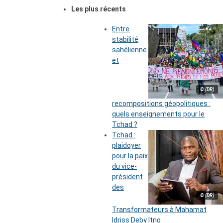
Les plus récents
Entre
stabilité
sahélienne
et
© (DR)
recompositions géopolitiques :
quels enseignements pour le
Tchad ?
Tchad :
plaidoyer
pour la paix
du vice-
président
des
© (DR)
Transformateurs à Mahamat
Idriss Deby Itno