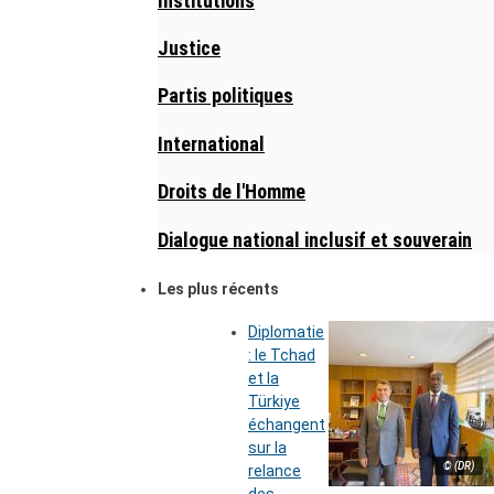
Institutions
Justice
Partis politiques
International
Droits de l'Homme
Dialogue national inclusif et souverain
Les plus récents
Diplomatie
: le Tchad
et la
Türkiye
échangent
sur la
© (DR)
relance