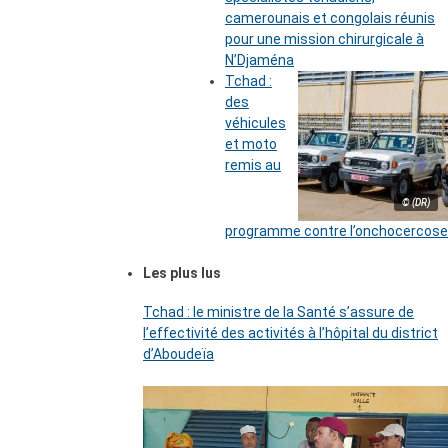
camerounais et congolais réunis
pour une mission chirurgicale à
N’Djaména
Tchad :
des
véhicules
et moto
remis au
© (DR)
programme contre l’onchocercose
Les plus lus
Tchad : le ministre de la Santé s’assure de
l’effectivité des activités à l’hôpital du district
d’Aboudeïa