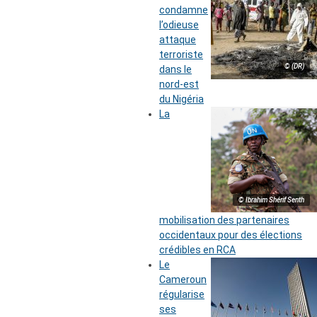
condamne
l’odieuse
attaque
terroriste
© (DR)
dans le
nord-est
du Nigéria
La
© Ibrahim Shérif Senth
mobilisation des partenaires
occidentaux pour des élections
crédibles en RCA
Le
Cameroun
régularise
ses