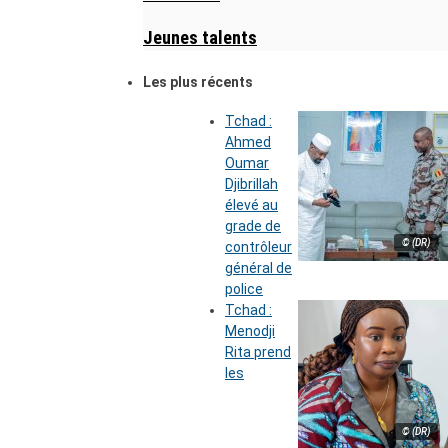
Jeunes talents
Les plus récents
Tchad :
Ahmed
Oumar
Djibrillah
élevé au
grade de
© (DR)
contrôleur
général de
police
Tchad :
Menodji
Rita prend
les
© (DR)