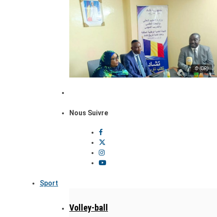
© (DR)
Nous Suivre
Sport
Volley-ball