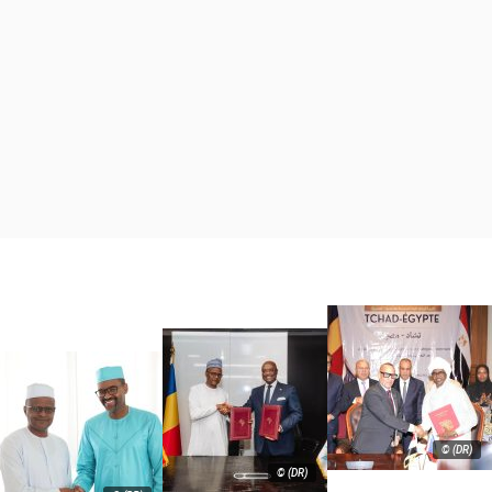
© (DR)
© (DR)