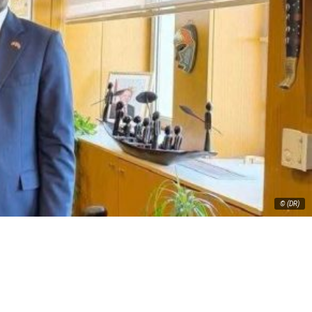
© (DR)