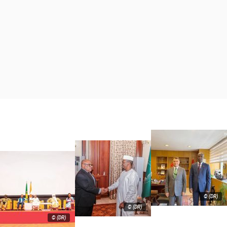
© (DR)
© (DR)
© (DR)