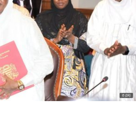
© (DR)