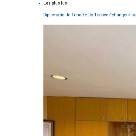
Les plus lus
Diplomatie : le Tchad et la Türkiye échangent su