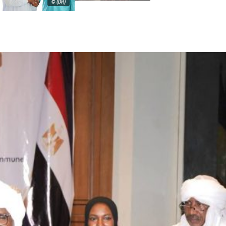
© (DR)