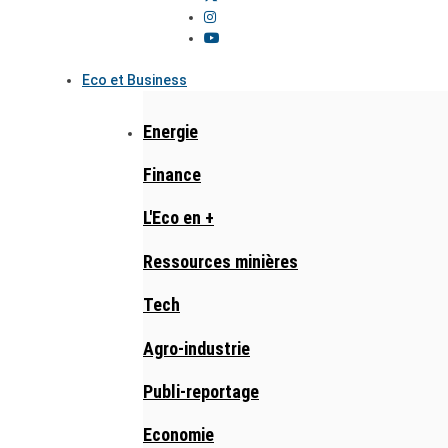
Eco et Business
Energie
Finance
L'Eco en +
Ressources minières
Tech
Agro-industrie
Publi-reportage
Economie